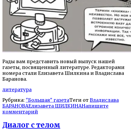
Рады вам представить новый выпуск нашей
газеты, посвященный литературе. Редакторами
номера стали Елизавета Шилкина и Владислава
Баранова.
литература
Рубрика:
"Большая" газета
Теги от
Владислава
БАРАНОВА
Елизавета ШИЛКИНА
Напишите
комментарий
Диалог с телом