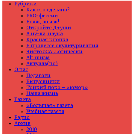
Рубрики
Как это сделано?
PRO-фессии
Вояж, во я ж!
Откройте Д+уши
А ну-ка, наука
Красная кнопка
В процессе окультуривания
Чисто эCALLогически
Alt.ruизм
Актуаль(но)
О нас
Педагоги
Выпускники
Тонкий поко – «юмор»
Наша жизнь
Газета
«Большая» газета
Учебная газета
Радио
Архив
2010