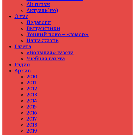
Alt.ruизм
Актуаль(но)
О нас
Педагоги
Выпускники
Тонкий поко – «юмор»
Наша жизнь
Газета
«Большая» газета
Учебная газета
Радио
Архив
2010
2011
2012
2013
2014
2015
2016
2017
2018
2019