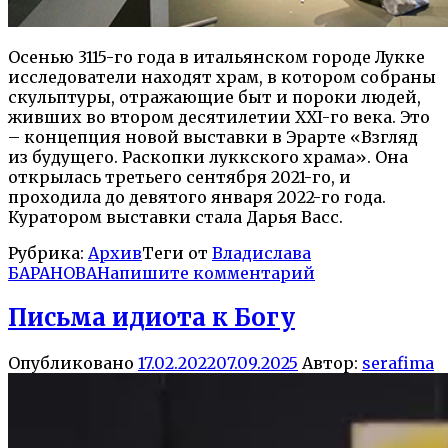
Осенью 3115-го года в итальянском городе Лукке
исследователи находят храм, в котором собраны
скульптуры, отражающие быт и пороки людей,
живших во втором десятилетии XXI-го века. Это
– концепция новой выставки в Эрарте «Взгляд
из будущего. Раскопки луккского храма». Она
открылась третьего сентября 2021-го, и
проходила до девятого января 2022-го года.
Куратором выставки стала Дарья Васс.
Рубрика:
Архив
Теги от
Владислава
БАРАНОВА
Напишите комментарий
Письма идиота к Богу
Опубликовано
17.02.2022
07.09.2025
Автор:
serafima