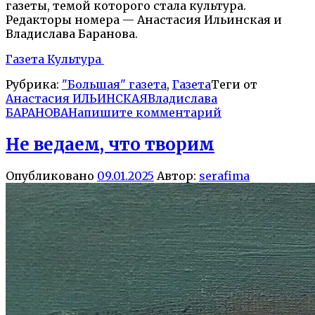
газеты, темой которого стала культура.
Редакторы номера — Анастасия Ильинская и
Владислава Баранова.
Газета Культура
Рубрика:
"Большая" газета
,
Газета
Теги от
Анастасия ИЛЬИНСКАЯ
Владислава
БАРАНОВА
Напишите комментарий
Не ведаем, что творим
Опубликовано
09.01.2025
Автор:
serafima