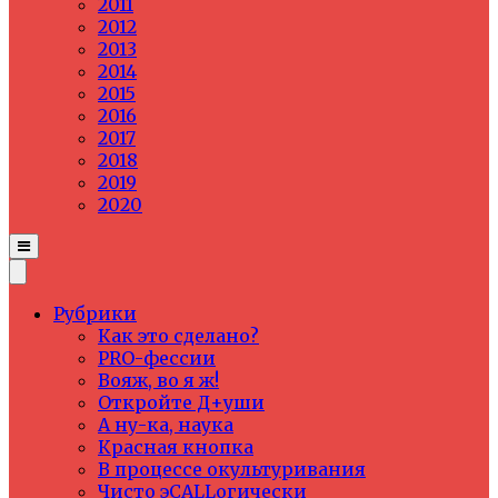
2011
2012
2013
2014
2015
2016
2017
2018
2019
2020
Рубрики
Как это сделано?
PRO-фессии
Вояж, во я ж!
Откройте Д+уши
А ну-ка, наука
Красная кнопка
В процессе окультуривания
Чисто эCALLогически