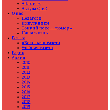
Alt.ruизм
Актуаль(но)
О нас
Педагоги
Выпускники
Тонкий поко – «юмор»
Наша жизнь
Газета
«Большая» газета
Учебная газета
Радио
Архив
2010
2011
2012
2013
2014
2015
2016
2017
2018
2019