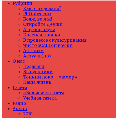
Рубрики
Как это сделано?
PRO-фессии
Вояж, во я ж!
Откройте Д+уши
А ну-ка, наука
Красная кнопка
В процессе окультуривания
Чисто эCALLогически
Alt.ruизм
Актуаль(но)
О нас
Педагоги
Выпускники
Тонкий поко – «юмор»
Наша жизнь
Газета
«Большая» газета
Учебная газета
Радио
Архив
2010