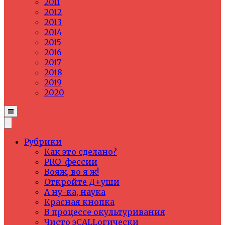
2011
2012
2013
2014
2015
2016
2017
2018
2019
2020
Рубрики
Как это сделано?
PRO-фессии
Вояж, во я ж!
Откройте Д+уши
А ну-ка, наука
Красная кнопка
В процессе окультуривания
Чисто эCALLогически