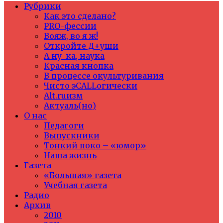
Рубрики
Как это сделано?
PRO-фессии
Вояж, во я ж!
Откройте Д+уши
А ну-ка, наука
Красная кнопка
В процессе окультуривания
Чисто эCALLогически
Alt.ruизм
Актуаль(но)
О нас
Педагоги
Выпускники
Тонкий поко – «юмор»
Наша жизнь
Газета
«Большая» газета
Учебная газета
Радио
Архив
2010