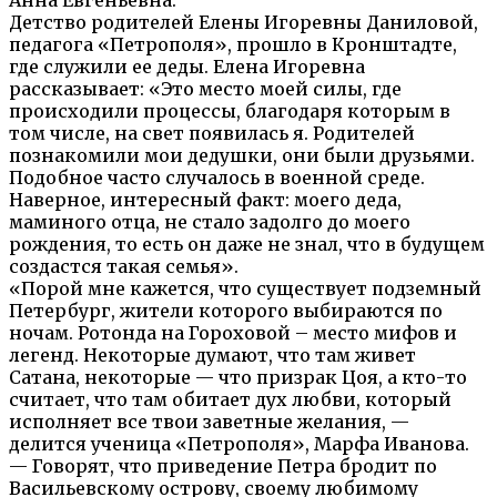
Детство родителей Елены Игоревны Даниловой,
педагога «Петрополя», прошло в Кронштадте,
где служили ее деды. Елена Игоревна
рассказывает: «Это место моей силы, где
происходили процессы, благодаря которым в
том числе, на свет появилась я. Родителей
познакомили мои дедушки, они были друзьями.
Подобное часто случалось в военной среде.
Наверное, интересный факт: моего деда,
маминого отца, не стало задолго до моего
рождения, то есть он даже не знал, что в будущем
создастся такая семья».
«Порой мне кажется, что существует подземный
Петербург, жители которого выбираются по
ночам. Ротонда на Гороховой – место мифов и
легенд. Некоторые думают, что там живет
Сатана, некоторые — что призрак Цоя, а кто-то
считает, что там обитает дух любви, который
исполняет все твои заветные желания, —
делится ученица «Петрополя», Марфа Иванова.
— Говорят, что приведение Петра бродит по
Васильевскому острову, своему любимому