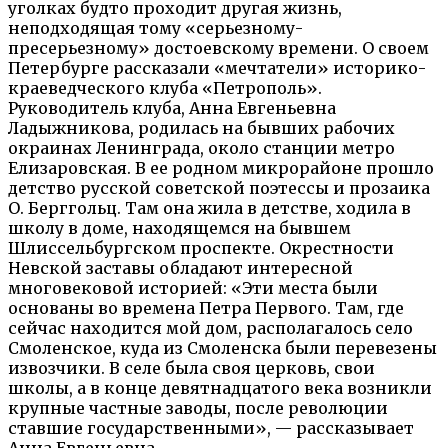
уголках будто проходит другая жизнь,
неподходящая тому «серьезному-
пресерьезному» достоевскому времени. О своем
Петербурге рассказали «мечтатели» историко-
краеведческого клуба «Петрополь».
Руководитель клуба, Анна Евгеньевна
Ладыжникова, родилась на бывших рабочих
окраинах Ленинграда, около станции метро
Елизаровская. В ее родном микрорайоне прошло
детство русской советской поэтессы и прозаика
О. Берггольц. Там она жила в детстве, ходила в
школу в доме, находящемся на бывшем
Шлиссельбургском проспекте. Окрестности
Невской заставы обладают интересной
многовековой историей: «Эти места были
основаны во времена Петра Первого. Там, где
сейчас находится мой дом, располагалось село
Смоленское, куда из Смоленска были перевезены
извозчики. В селе была своя церковь, свои
школы, а в конце девятнадцатого века возникли
крупные частные заводы, после революции
ставшие государственными», — рассказывает
Анна Евгеньевна.