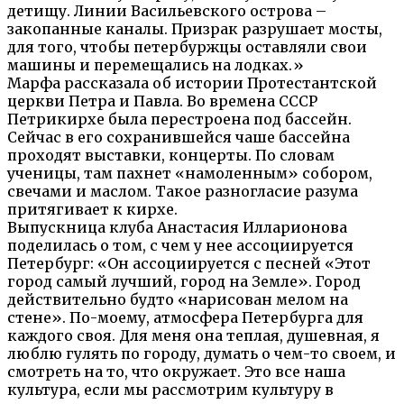
детищу. Линии Васильевского острова –
закопанные каналы. Призрак разрушает мосты,
для того, чтобы петербуржцы оставляли свои
машины и перемещались на лодках.»
Марфа рассказала об истории Протестантской
церкви Петра и Павла. Во времена СССР
Петрикирхе была перестроена под бассейн.
Сейчас в его сохранившейся чаше бассейна
проходят выставки, концерты. По словам
ученицы, там пахнет «намоленным» собором,
свечами и маслом. Такое разногласие разума
притягивает к кирхе.
Выпускница клуба Анастасия Илларионова
поделилась о том, с чем у нее ассоциируется
Петербург: «Он ассоциируется с песней «Этот
город самый лучший, город на Земле». Город
действительно будто «нарисован мелом на
стене». По-моему, атмосфера Петербурга для
каждого своя. Для меня она теплая, душевная, я
люблю гулять по городу, думать о чем-то своем, и
смотреть на то, что окружает. Это все наша
культура, если мы рассмотрим культуру в