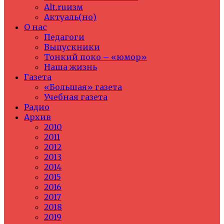
Alt.ruизм
Актуаль(но)
О нас
Педагоги
Выпускники
Тонкий поко – «юмор»
Наша жизнь
Газета
«Большая» газета
Учебная газета
Радио
Архив
2010
2011
2012
2013
2014
2015
2016
2017
2018
2019