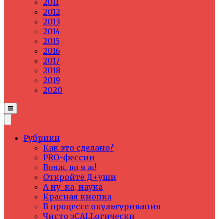
2011
2012
2013
2014
2015
2016
2017
2018
2019
2020
Рубрики
Как это сделано?
PRO-фессии
Вояж, во я ж!
Откройте Д+уши
А ну-ка, наука
Красная кнопка
В процессе окультуривания
Чисто эCALLогически