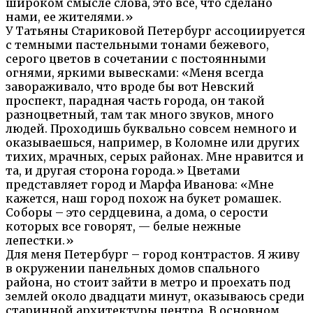
широком смысле слова, это все, что сделано
нами, ее жителями.»
У Татьяны Стариковой Петербург ассоциируется
с темными пастельными тонами бежевого,
серого цветов в сочетании с постоянными
огнями, яркими вывесками: «Меня всегда
завораживало, что вроде бы вот Невский
проспект, парадная часть города, он такой
разноцветный, там так много звуков, много
людей. Проходишь буквально совсем немного и
оказываешься, например, в Коломне или других
тихих, мрачных, серых районах. Мне нравится и
та, и другая сторона города.» Цветами
представляет город и Марфа Иванова: «Мне
кажется, наш город похож на букет ромашек.
Соборы – это сердцевина, а дома, о серости
которых все говорят, — белые нежные
лепестки.»
Для меня Петербург – город контрастов. Я живу
в окружении панельных домов спального
района, но стоит зайти в метро и проехать под
землей около двадцати минут, оказываюсь среди
старинной архитектуры центра. В основном