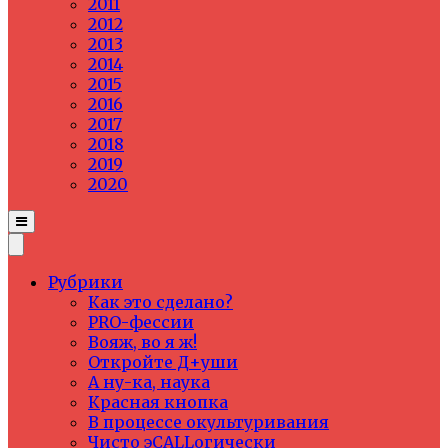
2011
2012
2013
2014
2015
2016
2017
2018
2019
2020
Рубрики
Как это сделано?
PRO-фессии
Вояж, во я ж!
Откройте Д+уши
А ну-ка, наука
Красная кнопка
В процессе окультуривания
Чисто эCALLогически