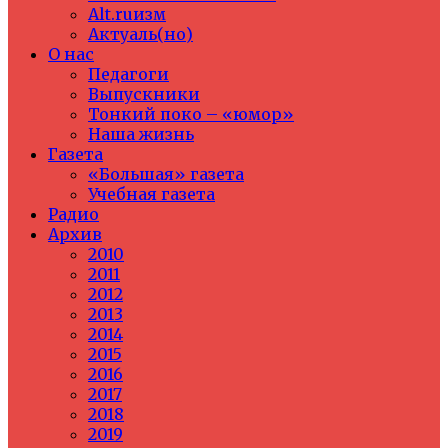
Alt.ruизм
Актуаль(но)
О нас
Педагоги
Выпускники
Тонкий поко – «юмор»
Наша жизнь
Газета
«Большая» газета
Учебная газета
Радио
Архив
2010
2011
2012
2013
2014
2015
2016
2017
2018
2019