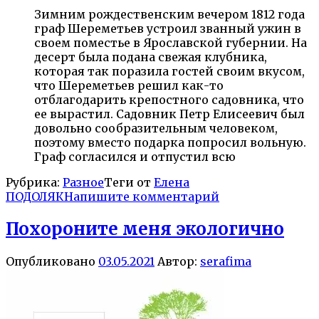
Зимним рождественским вечером 1812 года
граф Шереметьев устроил званный ужин в
своем поместье в Ярославской губернии. На
десерт была подана свежая клубника,
которая так поразила гостей своим вкусом,
что Шереметьев решил как-то
отблагодарить крепостного садовника, что
ее вырастил. Садовник Петр Елисеевич был
довольно сообразительным человеком,
поэтому вместо подарка попросил вольную.
Граф согласился и отпустил всю
Рубрика:
Разное
Теги от
Елена
ПОДОЛЯК
Напишите комментарий
Похороните меня экологично
Опубликовано
03.05.2021
Автор:
serafima