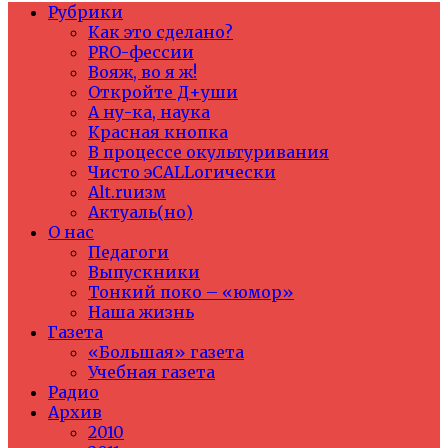
Рубрики
Как это сделано?
PRO-фессии
Вояж, во я ж!
Откройте Д+уши
А ну-ка, наука
Красная кнопка
В процессе окультуривания
Чисто эCALLогически
Alt.ruизм
Актуаль(но)
О нас
Педагоги
Выпускники
Тонкий поко – «юмор»
Наша жизнь
Газета
«Большая» газета
Учебная газета
Радио
Архив
2010