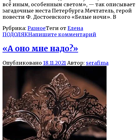
всё иным, особенным светом», — так описывает
загадочные места Петербурга Мечтатель, герой
повести Ф. Достоевского «Белые ночи». В
Рубрика:
Разное
Теги от
Елена
ПОДОЛЯК
Напишите комментарий
«А оно мне надо?»
Опубликовано
18.11.2021
Автор:
serafima