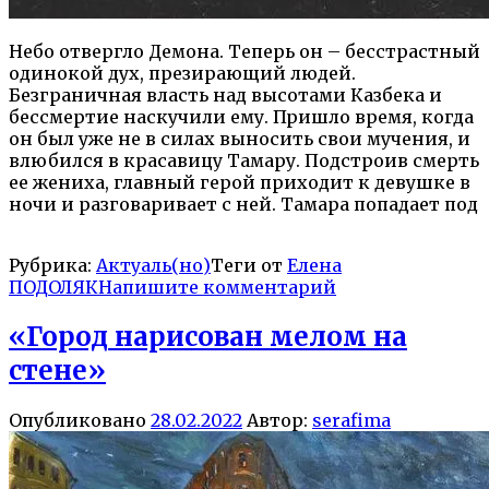
Небо отвергло Демона. Теперь он – бесстрастный
одинокой дух, презирающий людей.
Безграничная власть над высотами Казбека и
бессмертие наскучили ему. Пришло время, когда
он был уже не в силах выносить свои мучения, и
влюбился в красавицу Тамару. Подстроив смерть
ее жениха, главный герой приходит к девушке в
ночи и разговаривает с ней. Тамара попадает под
Рубрика:
Актуаль(но)
Теги от
Елена
ПОДОЛЯК
Напишите комментарий
«Город нарисован мелом на
стене»
Опубликовано
28.02.2022
Автор:
serafima