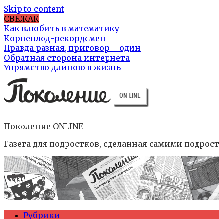
Skip to content
СВЕЖАК
Как влюбить в математику
Корнеплод-рекордсмен
Правда разная, приговор – один
Обратная сторона интернета
Упрямство длиною в жизнь
Поколение ONLINE
Газета для подростков, сделанная самими подрос
Рубрики