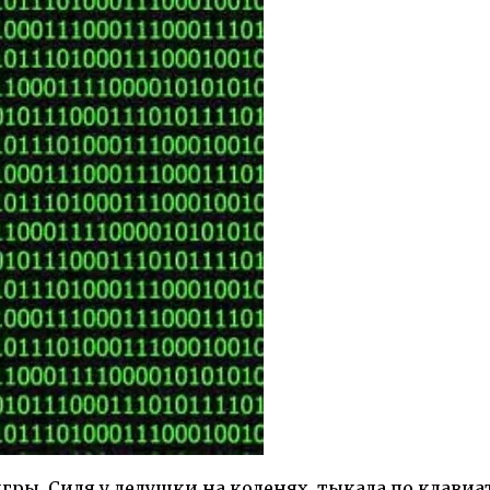
гры. Сидя у дедушки на коленях, тыкала по клавиат