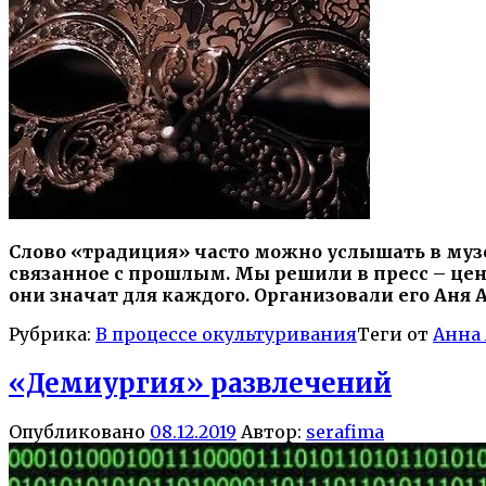
Слово «традиция» часто можно услышать в музе
связанное с прошлым. Мы решили в пресс – цент
они значат для каждого. Организовали его Аня
Рубрика:
В процессе окультуривания
Теги от
Анна
«Демиургия» развлечений
Опубликовано
08.12.2019
Автор:
serafima