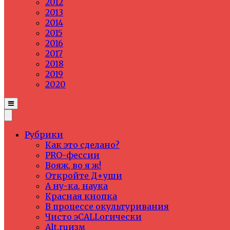
2012
2013
2014
2015
2016
2017
2018
2019
2020
Рубрики
Как это сделано?
PRO-фессии
Вояж, во я ж!
Откройте Д+уши
А ну-ка, наука
Красная кнопка
В процессе окультуривания
Чисто эCALLогически
Alt.ruизм