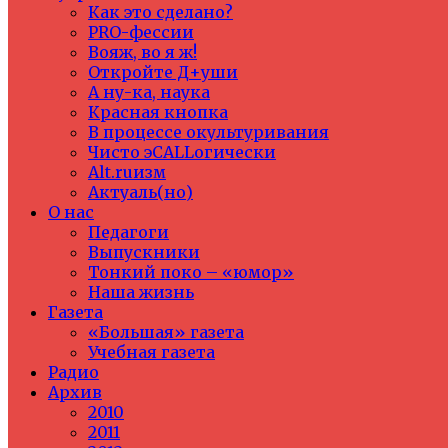
Как это сделано?
PRO-фессии
Вояж, во я ж!
Откройте Д+уши
А ну-ка, наука
Красная кнопка
В процессе окультуривания
Чисто эCALLогически
Alt.ruизм
Актуаль(но)
О нас
Педагоги
Выпускники
Тонкий поко – «юмор»
Наша жизнь
Газета
«Большая» газета
Учебная газета
Радио
Архив
2010
2011