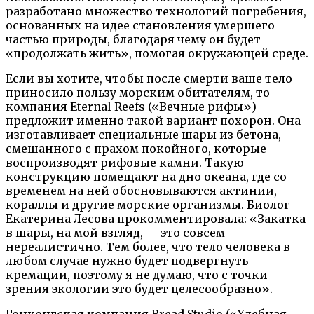
разработано множество технологий погребения,
основанных на идее становления умершего
частью природы, благодаря чему он будет
«продолжать жить», помогая окружающей среде.
Если вы хотите, чтобы после смерти ваше тело
приносило пользу морским обитателям, то
компания Eternal Reefs («Вечные рифы»)
предложит именно такой вариант похорон. Она
изготавливает специальные шары из бетона,
смешанного с прахом покойного, которые
воспроизводят рифовые камни. Такую
конструкцию помещают на дно океана, где со
временем на ней обосновываются актинии,
кораллы и другие морские организмы. Биолог
Екатерина Лесова прокомментировала: «Закатка
в шары, на мой взгляд, — это совсем
нереалистично. Тем более, что тело человека в
любом случае нужно будет подвергнуть
кремации, поэтому я не думаю, что с точки
зрения экологии это будет целесообразно».
Гонконгская компания Bread Studio («Хлебная