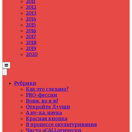
2011
2012
2013
2014
2015
2016
2017
2018
2019
2020
Рубрики
Как это сделано?
PRO-фессии
Вояж, во я ж!
Откройте Д+уши
А ну-ка, наука
Красная кнопка
В процессе окультуривания
Чисто эCALLогически