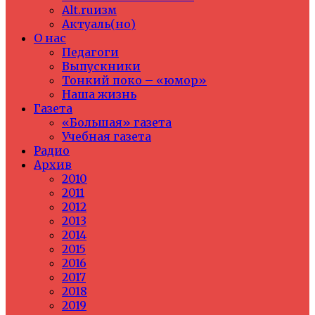
Alt.ruизм
Актуаль(но)
О нас
Педагоги
Выпускники
Тонкий поко – «юмор»
Наша жизнь
Газета
«Большая» газета
Учебная газета
Радио
Архив
2010
2011
2012
2013
2014
2015
2016
2017
2018
2019