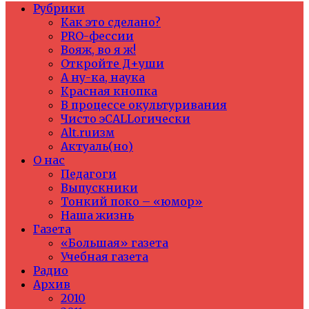
Рубрики
Как это сделано?
PRO-фессии
Вояж, во я ж!
Откройте Д+уши
А ну-ка, наука
Красная кнопка
В процессе окультуривания
Чисто эCALLогически
Alt.ruизм
Актуаль(но)
О нас
Педагоги
Выпускники
Тонкий поко – «юмор»
Наша жизнь
Газета
«Большая» газета
Учебная газета
Радио
Архив
2010