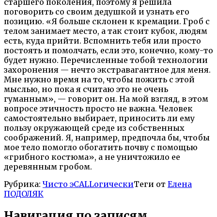
старшего поколения, поэтому я решила
поговорить со своим дедушкой и узнать его
позицию. «Я больше склонен к кремации. Гроб с
телом занимает место, а так стоит кубок, людям
есть, куда прийти. Вспомнить тебя или просто
постоять и помолчать, если это, конечно, кому-то
будет нужно. Перечисленные тобой технологии
захоронения — нечто экстравагантное для меня.
Мне нужно время на то, чтобы пожить с этой
мыслью, но пока я считаю это не очень
гуманным», — говорит он. На мой взгляд, в этом
вопросе этичность просто не важна. Человек
самостоятельно выбирает, приносить ли ему
пользу окружающей среде из собственных
соображений. Я, например, предпочла бы, чтобы
мое тело помогло обогатить почву с помощью
«грибного костюма», а не уничтожило ее
деревянным гробом.
Рубрика:
Чисто эCALLогически
Теги от
Елена
ПОДОЛЯК
Навигация по записям