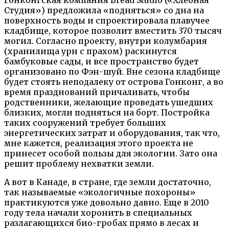
Студия») предложила «подняться» со дна на
поверхность воды и спроектировала плавучее
кладбище, которое позволит вместить 370 тысяч
могил. Согласно проекту, внутри колумбария
(хранилища урн с прахом) раскинутся
бамбуковые сады, и все пространство будет
организовано по Фэн-шуй. Вне сезона кладбище
будет стоять неподалеку от острова Гонконг, а во
время празднований причаливать, чтобы
родственники, желающие проведать ушедших
близких, могли подняться на борт. Постройка
таких сооружений требует больших
энергетических затрат и оборудования, так что,
мне кажется, реализация этого проекта не
принесет особой пользы для экологии. Зато она
решит проблему нехватки земли.
А вот в Канаде, в стране, где земли достаточно,
так называемые «экологичные похороны»
практикуются уже довольно давно. Еще в 2010
году тела начали хоронить в специальных
разлагающихся био-гробах прямо в лесах и