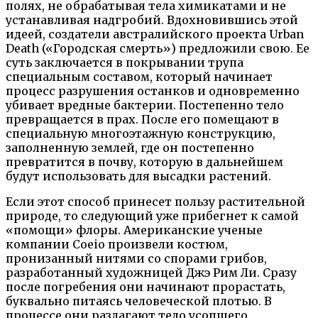
полях, не обрабатывая тела химикатами и не
устанавливая надгробий. Вдохновившись этой
идеей, создатели австралийского проекта Urban
Death («Городская смерть») предложили свою. Ее
суть заключается в покрывании трупа
специальным составом, который начинает
процесс разрушения останков и одновременно
убивает вредные бактерии. Постепенно тело
превращается в прах. После его помещают в
специальную многоэтажную конструкцию,
заполненную землей, где он постепенно
превратится в почву, которую в дальнейшем
будут использовать для высадки растений.
Если этот способ принесет пользу растительной
природе, то следующий уже прибегнет к самой
«помощи» флоры. Американские ученые
компании Coeio произвели костюм,
пронизанный нитями со спорами грибов,
разработанный художницей Джэ Рим Ли. Сразу
после погребения они начинают прорастать,
буквально питаясь человеческой плотью. В
процессе они разлагают тело усопшего,