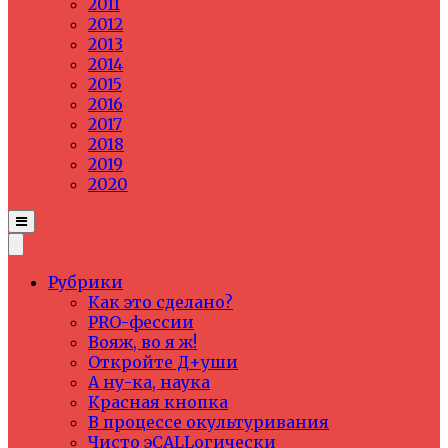
2011
2012
2013
2014
2015
2016
2017
2018
2019
2020
Рубрики
Как это сделано?
PRO-фессии
Вояж, во я ж!
Откройте Д+уши
А ну-ка, наука
Красная кнопка
В процессе окультуривания
Чисто эCALLогически