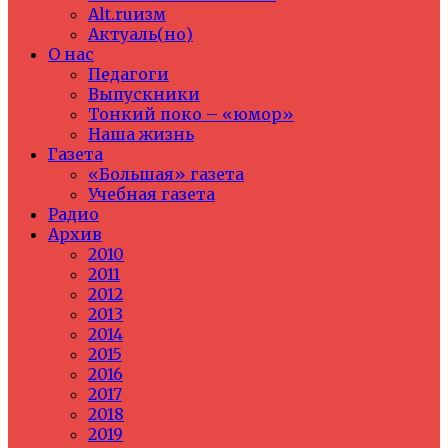
Alt.ruизм
Актуаль(но)
О нас
Педагоги
Выпускники
Тонкий поко – «юмор»
Наша жизнь
Газета
«Большая» газета
Учебная газета
Радио
Архив
2010
2011
2012
2013
2014
2015
2016
2017
2018
2019