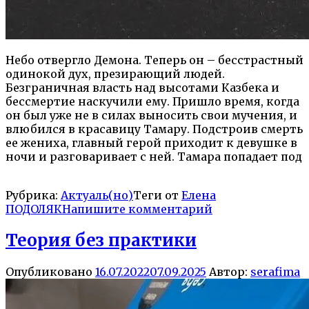
Небо отвергло Демона. Теперь он – бесстрастный
одинокой дух, презирающий людей.
Безграничная власть над высотами Казбека и
бессмертие наскучили ему. Пришло время, когда
он был уже не в силах выносить свои мучения, и
влюбился в красавицу Тамару. Подстроив смерть
ее жениха, главный герой приходит к девушке в
ночи и разговаривает с ней. Тамара попадает под
Рубрика:
Актуаль(но)
Теги от
Елена
ПОДОЛЯК
Напишите комментарий
Теория без практики
Опубликовано
16.07.2022
07.09.2025
Автор:
serafima