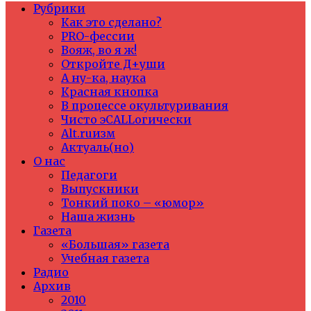
Рубрики
Как это сделано?
PRO-фессии
Вояж, во я ж!
Откройте Д+уши
А ну-ка, наука
Красная кнопка
В процессе окультуривания
Чисто эCALLогически
Alt.ruизм
Актуаль(но)
О нас
Педагоги
Выпускники
Тонкий поко – «юмор»
Наша жизнь
Газета
«Большая» газета
Учебная газета
Радио
Архив
2010