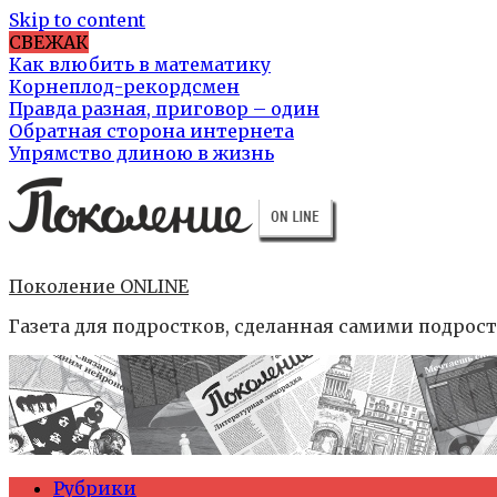
Skip to content
СВЕЖАК
Как влюбить в математику
Корнеплод-рекордсмен
Правда разная, приговор – один
Обратная сторона интернета
Упрямство длиною в жизнь
Поколение ONLINE
Газета для подростков, сделанная самими подрос
Рубрики