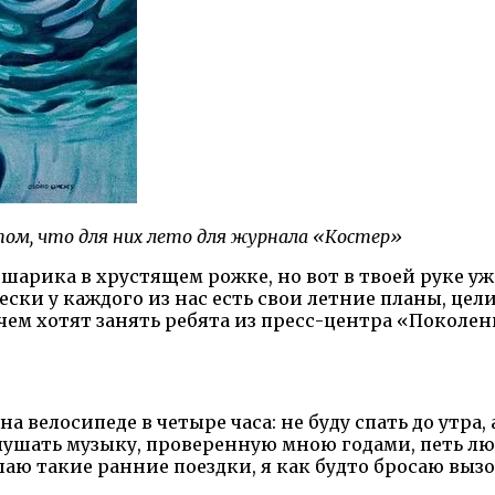
ом, что для них лето для журнала «Костер»
шарика в хрустящем рожке, но вот в твоей руке уж
ски у каждого из нас есть свои летние планы, це
 чем хотят занять ребята из пресс-центра «Покол
а велосипеде в четыре часа: не буду спать до утра,
 слушать музыку, проверенную мною годами, петь л
шаю такие ранние поездки, я как будто бросаю выз