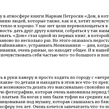
ку в атмосфере книги Мариам Петросян «Дом, в ко
панию людей, которые также, как и я, хотят почувс
 тепло и хорошо. У нас нет цели перевоплощаться 
сть: дать друг другу клички, собраться у так наз
вать. «Дом» стал одной из первых книг, в которой 
аново по несколько раз. Но этого оказалось недост
стайниками», устраивать Меняльники — дни, когд
ивания, очень разные, но находят общее. И в наше
почувствовать себя частью чего-то большого и поп
ь в руки камеру и просто ходить по городу с «ветр
акие-то детали и находить в этом все что-то прекр
я возможность делать это максимально спокойно и
ую фотографию, которая очень напомнила период 9
платьев. На ногах у них были туфли на средних ка
дтанцовывали под музыку, которая слышалась из бл
осферу тех лет. Очень хочется запечатлеть что-то п