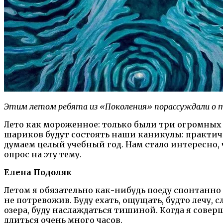
Этим летом ребята из «Поколения» порассуждали о т
Лето как мороженное: только были три огромных 
шариков будут состоять наши каникулы: практиче
думаем целый учебный год. Нам стало интересно,
опрос на эту тему.
Елена Подоляк
Летом я обязательно как-нибудь поеду спонтанно н
не потревожив. Буду ехать, ощущать, будто лечу,
озера, буду наслаждаться тишиной. Когда я совер
длиться очень много часов.