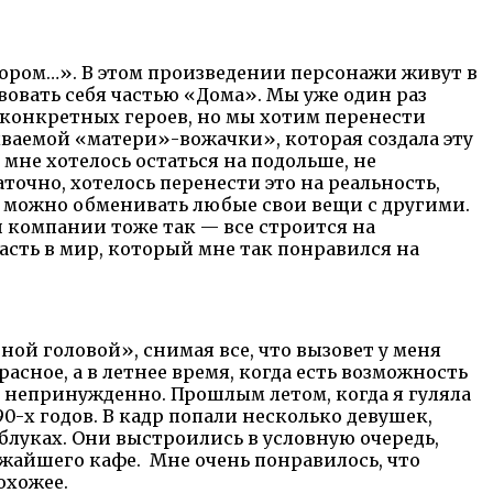
тором…». В этом произведении персонажи живут в
твовать себя частью «Дома». Мы уже один раз
в конкретных героев, но мы хотим перенести
ываемой «матери»-вожачки», которая создала эту
мне хотелось остаться на подольше, не
аточно, хотелось перенести это на реальность,
а можно обменивать любые свои вещи с другими.
й компании тоже так — все строится на
асть в мир, который мне так понравился на
еной головой», снимая все, что вызовет у меня
асное, а в летнее время, когда есть возможность
 непринужденно. Прошлым летом, когда я гуляла
0-х годов. В кадр попали несколько девушек,
блуках. Они выстроились в условную очередь,
ижайшего кафе. Мне очень понравилось, что
охожее.