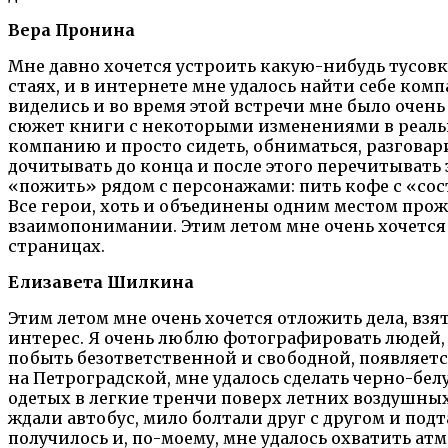
Вера Пронина
Мне давно хочется устроить какую-нибудь тусов
стаях, и в интернете мне удалось найти себе ком
виделись и во время этой встречи мне было очень
сюжет книги с некоторыми изменениями в реально
компанию и просто сидеть, обниматься, разговари
дочитывать до конца и после этого перечитывать з
«пожить» рядом с персонажами: пить кофе с «со
Все герои, хоть и объединены одним местом прож
взаимопонимании. Этим летом мне очень хочется 
страницах.
Елизавета Шилкина
Этим летом мне очень хочется отложить дела, взят
интерес. Я очень люблю фотографировать людей, к
побыть безответственной и свободной, появляетс
на Петроградской, мне удалось сделать черно-бел
одетых в легкие тренчи поверх летних воздушных 
ждали автобус, мило болтали друг с другом и по
получилось и, по-моему, мне удалось охватить атм