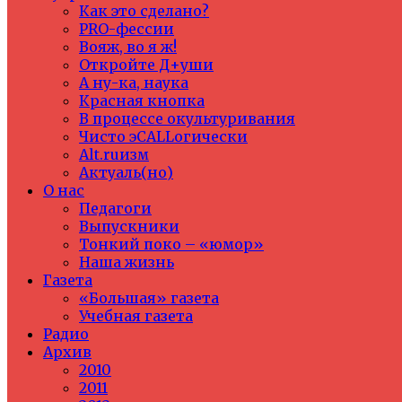
Как это сделано?
PRO-фессии
Вояж, во я ж!
Откройте Д+уши
А ну-ка, наука
Красная кнопка
В процессе окультуривания
Чисто эCALLогически
Alt.ruизм
Актуаль(но)
О нас
Педагоги
Выпускники
Тонкий поко – «юмор»
Наша жизнь
Газета
«Большая» газета
Учебная газета
Радио
Архив
2010
2011