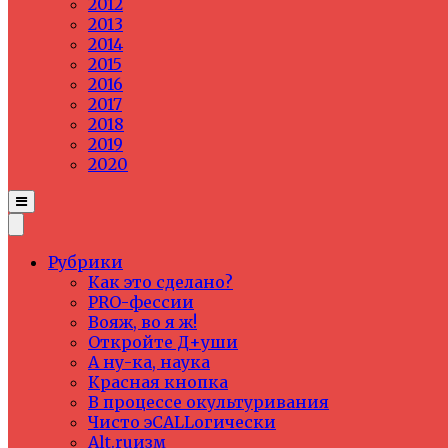
2012
2013
2014
2015
2016
2017
2018
2019
2020
Рубрики
Как это сделано?
PRO-фессии
Вояж, во я ж!
Откройте Д+уши
А ну-ка, наука
Красная кнопка
В процессе окультуривания
Чисто эCALLогически
Alt.ruизм