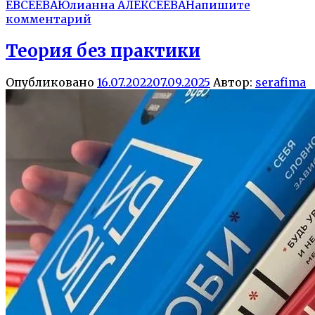
ЕВСЕЕВА
Юлианна АЛЕКСЕЕВА
Напишите
комментарий
Теория без практики
Опубликовано
16.07.2022
07.09.2025
Автор:
serafima