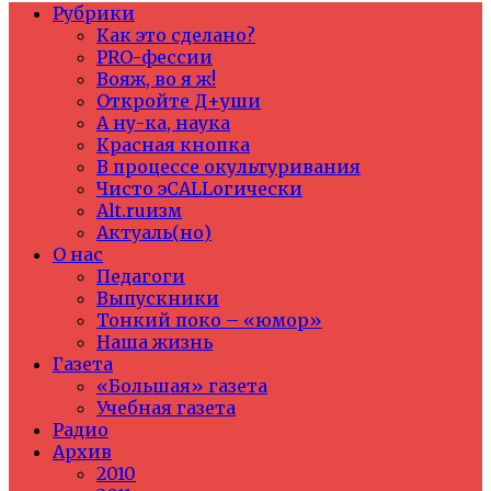
Рубрики
Как это сделано?
PRO-фессии
Вояж, во я ж!
Откройте Д+уши
А ну-ка, наука
Красная кнопка
В процессе окультуривания
Чисто эCALLогически
Alt.ruизм
Актуаль(но)
О нас
Педагоги
Выпускники
Тонкий поко – «юмор»
Наша жизнь
Газета
«Большая» газета
Учебная газета
Радио
Архив
2010