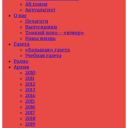
Alt.ruизм
Актуаль(но)
О нас
Педагоги
Выпускники
Тонкий поко – «юмор»
Наша жизнь
Газета
«Большая» газета
Учебная газета
Радио
Архив
2010
2011
2012
2013
2014
2015
2016
2017
2018
2019