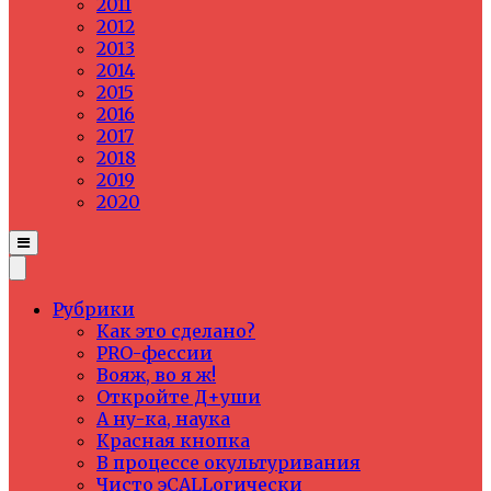
2011
2012
2013
2014
2015
2016
2017
2018
2019
2020
Рубрики
Как это сделано?
PRO-фессии
Вояж, во я ж!
Откройте Д+уши
А ну-ка, наука
Красная кнопка
В процессе окультуривания
Чисто эCALLогически