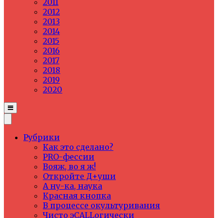
2011
2012
2013
2014
2015
2016
2017
2018
2019
2020
Рубрики
Как это сделано?
PRO-фессии
Вояж, во я ж!
Откройте Д+уши
А ну-ка, наука
Красная кнопка
В процессе окультуривания
Чисто эCALLогически