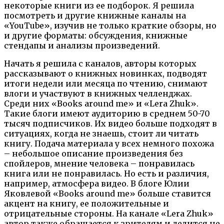
некоторые книги из ее подборок. Я решила
посмотреть и другие книжные каналы на
«YouTube», изучив не только краткие обзоры, но
и другие форматы: обсуждения, книжные
стендапы и анализы произведений.
Начать я решила с каналов, авторы которых
рассказывают о книжных новинках, подводят
итоги недели или месяца по чтению, снимают
влоги и участвуют в книжных челленджах.
Среди них «Books around me» и «Lera Zhuk».
Такие блоги имеют аудиторию в среднем 50-70
тысяч подписчиков. Их видео больше подходят в
ситуациях, когда не знаешь, стоит ли читать
книгу. Подача материала у всех немного похожа
– небольшое описание произведения без
спойлеров, мнение человека – понравилась
книга или не понравилась. Но есть и различия,
например, атмосфера видео. В блоге Юлии
Яковлевой «Books around me» больше ставится
акцент на книгу, ее положительные и
отрицательные стороны. На канале «Lera Zhuk»
автор также обращается к зрителям и делится не