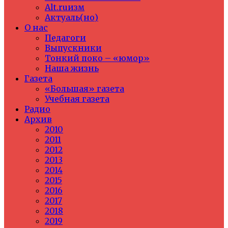
Alt.ruизм
Актуаль(но)
О нас
Педагоги
Выпускники
Тонкий поко – «юмор»
Наша жизнь
Газета
«Большая» газета
Учебная газета
Радио
Архив
2010
2011
2012
2013
2014
2015
2016
2017
2018
2019