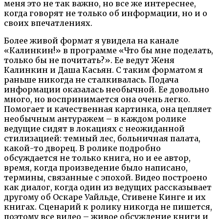
меня это не так важно, но все же интереснее,
когда говорят не только об информации, но и о
своих впечатлениях.
Более живой формат я увидела на канале
«Калинкин!» в программе «Что бы мне поделать,
только бы не почитать?». Ее ведут Женя
Калинкин и Даша Касьян. С таким форматом я
раньше никогда не сталкивалась. Подача
информации оказалась необычной. Ее довольно
много, но воспринимается она очень легко.
Помогает и качественная картинка, она цепляет
необычным антуражем – в каждом ролике
ведущие сидят в локациях с неожиданной
стилизацией: темный лес, больничная палата,
какой-то дворец. В ролике подробно
обсуждается не только книга, но и ее автор,
время, когда произведение было написано,
термины, связанные с эпохой. Видео построено
как диалог, когда один из ведущих рассказывает
другому об Оскаре Уайльде, Стивене Кинге и их
книгах. Сценарий к ролику никогда не пишется,
поэтому все видео – живое обсуждение книги и