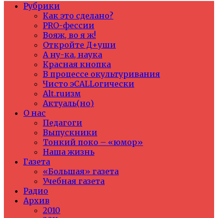
Рубрики
Как это сделано?
PRO-фессии
Вояж, во я ж!
Откройте Д+уши
А ну-ка, наука
Красная кнопка
В процессе окультуривания
Чисто эCALLогически
Alt.ruизм
Актуаль(но)
О нас
Педагоги
Выпускники
Тонкий поко – «юмор»
Наша жизнь
Газета
«Большая» газета
Учебная газета
Радио
Архив
2010