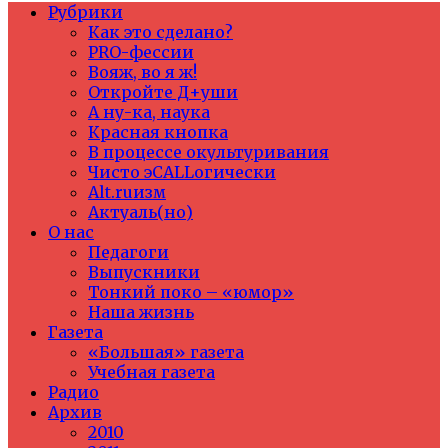
Рубрики
Как это сделано?
PRO-фессии
Вояж, во я ж!
Откройте Д+уши
А ну-ка, наука
Красная кнопка
В процессе окультуривания
Чисто эCALLогически
Alt.ruизм
Актуаль(но)
О нас
Педагоги
Выпускники
Тонкий поко – «юмор»
Наша жизнь
Газета
«Большая» газета
Учебная газета
Радио
Архив
2010