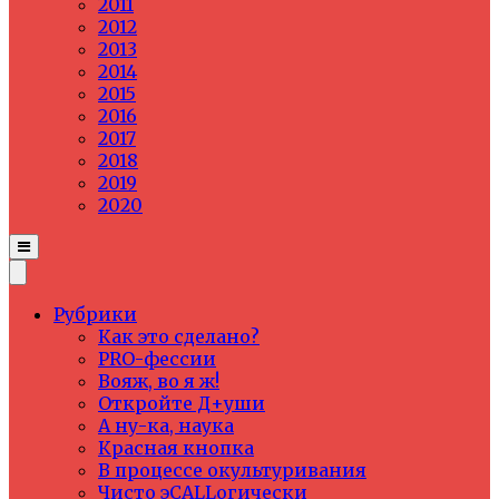
2011
2012
2013
2014
2015
2016
2017
2018
2019
2020
Рубрики
Как это сделано?
PRO-фессии
Вояж, во я ж!
Откройте Д+уши
А ну-ка, наука
Красная кнопка
В процессе окультуривания
Чисто эCALLогически