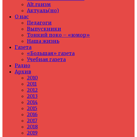
Alt.ruизм
Актуаль(но)
О нас
Педагоги
Выпускники
Тонкий поко – «юмор»
Наша жизнь
Газета
«Большая» газета
Учебная газета
Радио
Архив
2010
2011
2012
2013
2014
2015
2016
2017
2018
2019