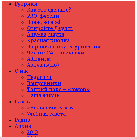
Рубрики
Как это сделано?
PRO-фессии
Вояж, во я ж!
Откройте Д+уши
А ну-ка, наука
Красная кнопка
В процессе окультуривания
Чисто эCALLогически
Alt.ruизм
Актуаль(но)
О нас
Педагоги
Выпускники
Тонкий поко – «юмор»
Наша жизнь
Газета
«Большая» газета
Учебная газета
Радио
Архив
2010