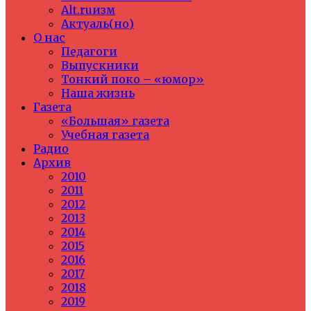
Alt.ruизм
Актуаль(но)
О нас
Педагоги
Выпускники
Тонкий поко – «юмор»
Наша жизнь
Газета
«Большая» газета
Учебная газета
Радио
Архив
2010
2011
2012
2013
2014
2015
2016
2017
2018
2019