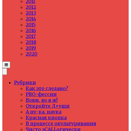
2011
2012
2013
2014
2015
2016
2017
2018
2019
2020
Рубрики
Как это сделано?
PRO-фессии
Вояж, во я ж!
Откройте Д+уши
А ну-ка, наука
Красная кнопка
В процессе окультуривания
Чисто эCALLогически