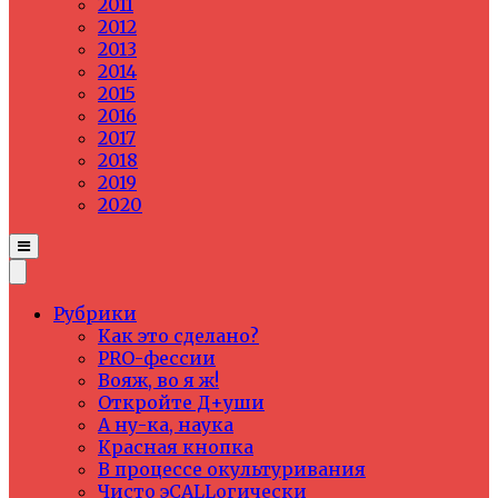
2011
2012
2013
2014
2015
2016
2017
2018
2019
2020
Рубрики
Как это сделано?
PRO-фессии
Вояж, во я ж!
Откройте Д+уши
А ну-ка, наука
Красная кнопка
В процессе окультуривания
Чисто эCALLогически