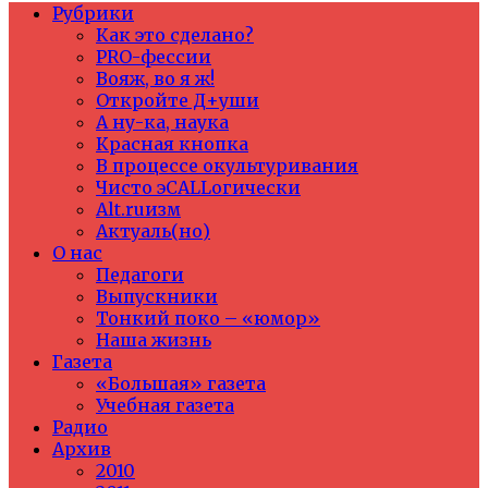
Рубрики
Как это сделано?
PRO-фессии
Вояж, во я ж!
Откройте Д+уши
А ну-ка, наука
Красная кнопка
В процессе окультуривания
Чисто эCALLогически
Alt.ruизм
Актуаль(но)
О нас
Педагоги
Выпускники
Тонкий поко – «юмор»
Наша жизнь
Газета
«Большая» газета
Учебная газета
Радио
Архив
2010