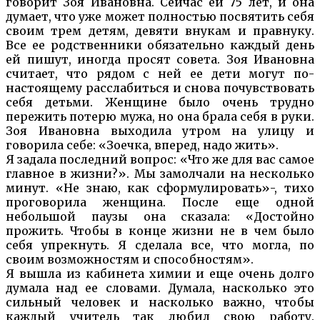
говорит Зоя Ивановна. Сейчас ей 75 лет, и она
думает, что уже может полностью посвятить себя
своим трем детям, девяти внукам и правнуку.
Все ее родственники обязательно каждый день
ей пишут, иногда просят совета. Зоя Ивановна
считает, что рядом с ней ее дети могут по-
настоящему расслабиться и снова почувствовать
себя детьми. Женщине было очень трудно
пережить потерю мужа, но она брала себя в руки.
Зоя Ивановна выходила утром на улицу и
говорила себе: «Зоечка, вперед, надо жить».
Я задала последний вопрос: «Что же для вас самое
главное в жизни?». Мы замолчали на несколько
минут. «Не знаю, как сформулировать»-, тихо
проговорила женщина. После еще одной
небольшой паузы она сказала: «Достойно
прожить. Чтобы в конце жизни не в чем было
себя упрекнуть. Я сделала все, что могла, по
своим возможностям и способностям».
Я вышла из кабинета химии и еще очень долго
думала над ее словами. Думала, насколько это
сильный человек и насколько важно, чтобы
каждый учитель так любил свою работу.