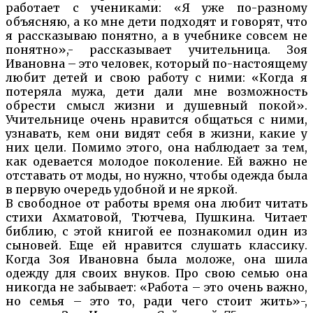
работает с учениками: «Я уже по-разному
объясняю, а ко мне дети подходят и говорят, что
я рассказываю понятно, а в учебнике совсем не
понятно»,- рассказывает учительница. Зоя
Ивановна – это человек, который по-настоящему
любит детей и свою работу с ними: «Когда я
потеряла мужа, дети дали мне возможность
обрести смысл жизни и душевный покой».
Учительнице очень нравится общаться с ними,
узнавать, кем они видят себя в жизни, какие у
них цели. Помимо этого, она наблюдает за тем,
как одевается молодое поколение. Ей важно не
отставать от моды, но нужно, чтобы одежда была
в первую очередь удобной и не яркой.
В свободное от работы время она любит читать
стихи Ахматовой, Тютчева, Пушкина. Читает
библию, с этой книгой ее познакомил один из
сыновей. Еще ей нравится слушать классику.
Когда Зоя Ивановна была моложе, она шила
одежду для своих внуков. Про свою семью она
никогда не забывает: «Работа – это очень важно,
но семья – это то, ради чего стоит жить»-,