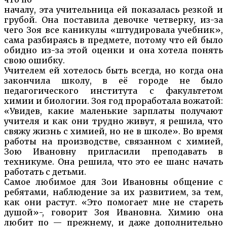
началу, эта учительница ей показалась резкой и
грубой. Она поставила девочке четверку, из-за
чего Зоя все каникулы «штудировала учебник»,
сама разбираясь в предмете, потому что ей было
обидно из-за этой оценки и она хотела понять
свою ошибку.
Учителем ей хотелось быть всегда, но когда она
закончила школу, в её городе не было
педагогического института с факультетом
химии и биологии. Зоя год проработала вожатой:
«Увидев, какие маленькие зарплаты получают
учителя и как они трудно живут, я решила, что
свяжу жизнь с химией, но не в школе». Во время
работы на производстве, связанном с химией,
Зою Ивановну пригласили преподавать в
техникуме. Она решила, что это ее шанс начать
работать с детьми.
Самое любимое для Зои Ивановны общение с
ребятами, наблюдение за их развитием, за тем,
как они растут. «Это помогает мне не стареть
душой»-, говорит Зоя Ивановна. Химию она
любит по — прежнему, и даже дополнительно