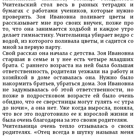
Учительский стол весь в разных тетрадях и
бумагах с работами учеников, которые нужно
проверить. Зоя Ивановна поливает цветы и
рассказывает мне про своих внучек, позже про
то, что она занимается ходьбой и каждое утро
делает гимнастику. Учительница убирает ведро с
водой, из которого поливала цветы, и садится со
мной за первую парту.
Свой рассказ она начала с детства. Зоя Ивановна
старшая в семье и у нее есть четыре младших
брата. С раннего возраста на ней была большая
ответственность, родители уезжали на работу и
хозяйкой в доме оставалась она. Нужно было
накормить братьев, убраться дома. Зоя Ивановна
не задумывалась об этой ответственности, но
позже в подростковом возрасте ей было очень
обидно, что ее сверстницы могут гулять «с утра
до ночи», а она нет. Уже когда выросла, поняла,
что все это подготовило ее к взрослой жизни и
была очень благодарна за это своим родителям.
Учительница очень тепло отзывалась о своих
родителях. «Отец всегда в шутку называл меня