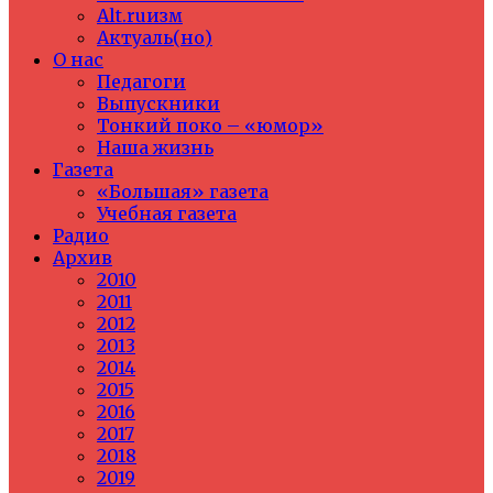
Alt.ruизм
Актуаль(но)
О нас
Педагоги
Выпускники
Тонкий поко – «юмор»
Наша жизнь
Газета
«Большая» газета
Учебная газета
Радио
Архив
2010
2011
2012
2013
2014
2015
2016
2017
2018
2019