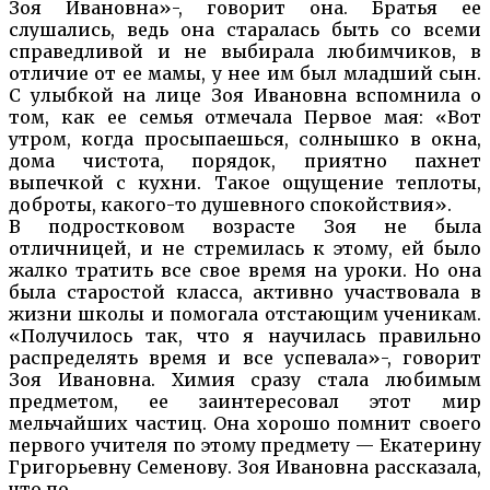
Зоя Ивановна»-, говорит она. Братья ее
слушались, ведь она старалась быть со всеми
справедливой и не выбирала любимчиков, в
отличие от ее мамы, у нее им был младший сын.
С улыбкой на лице Зоя Ивановна вспомнила о
том, как ее семья отмечала Первое мая: «Вот
утром, когда просыпаешься, солнышко в окна,
дома чистота, порядок, приятно пахнет
выпечкой с кухни. Такое ощущение теплоты,
доброты, какого-то душевного спокойствия».
В подростковом возрасте Зоя не была
отличницей, и не стремилась к этому, ей было
жалко тратить все свое время на уроки. Но она
была старостой класса, активно участвовала в
жизни школы и помогала отстающим ученикам.
«Получилось так, что я научилась правильно
распределять время и все успевала»-, говорит
Зоя Ивановна. Химия сразу стала любимым
предметом, ее заинтересовал этот мир
мельчайших частиц. Она хорошо помнит своего
первого учителя по этому предмету — Екатерину
Григорьевну Семенову. Зоя Ивановна рассказала,
что по