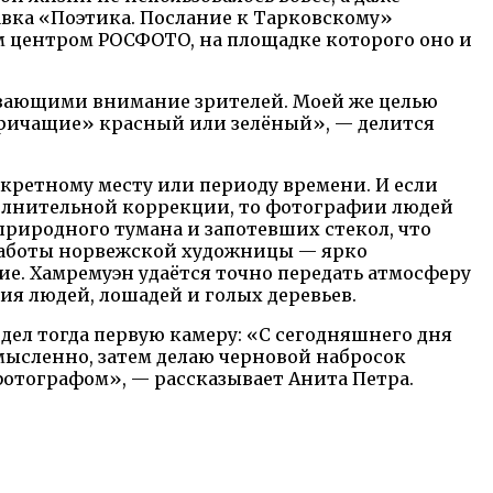
тавка «Поэтика. Послание к Тарковскому»
центром РОСФОТО, на площадке которого оно и
ивающими внимание зрителей. Моей же целью
«кричащие» красный или зелёный», — делится
кретному месту или периоду времени. И если
олнительной коррекции, то фотографии людей
природного тумана и запотевших стекол, что
работы норвежской художницы — ярко
е. Хамремуэн удаётся точно передать атмосферу
ния людей, лошадей и голых деревьев.
дел тогда первую камеру: «C сегодняшнего дня
 мысленно, затем делаю черновой набросок
фотографом», — рассказывает Анита Петра.