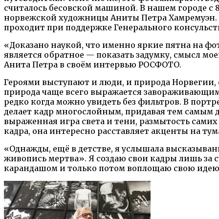
считалось бесовской машиной. В нашем городе с 8
норвежской художницы Аниты Петра Хамремуэн. 
проходит при поддержке Генерального консульст
«Доказано наукой, что именно яркие пятна на ф
является обратное — показать задумку, смысл мо
Анита Петра в своём интервью РОСФОТО.
Героями выступают и люди, и природа Норвегии,
природа чаще всего выражается завораживающим
редко когда можно увидеть без фильтров. В порт
делает кадр многослойным, придавая тем самым
выраженная игра света и тени, размытость сами
кадра, она интересно расставляет акценты на тум
«Однажды, ещё в детстве, я услышала высказыван
живопись мертва». Я создаю свои кадры лишь за 
карандашом и только потом воплощаю свою идею, 