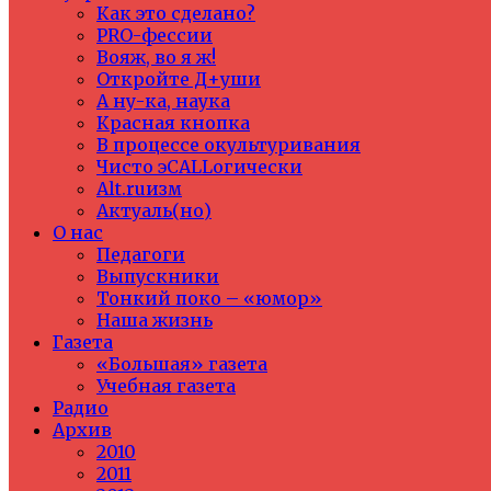
Как это сделано?
PRO-фессии
Вояж, во я ж!
Откройте Д+уши
А ну-ка, наука
Красная кнопка
В процессе окультуривания
Чисто эCALLогически
Alt.ruизм
Актуаль(но)
О нас
Педагоги
Выпускники
Тонкий поко – «юмор»
Наша жизнь
Газета
«Большая» газета
Учебная газета
Радио
Архив
2010
2011