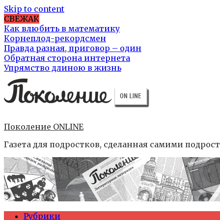
Skip to content
СВЕЖАК
Как влюбить в математику
Корнеплод-рекордсмен
Правда разная, приговор – один
Обратная сторона интернета
Упрямство длиною в жизнь
Поколение ONLINE
Газета для подростков, сделанная самими подрос
Рубрики