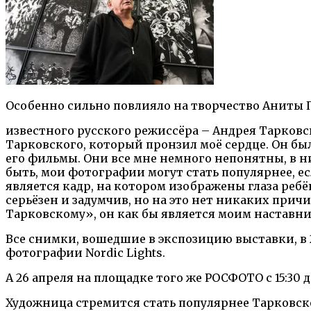
Особенно сильно повлияло на творчество Аниты 
известного русского режиссёра – Андрея Тарковск
Тарковского, который пронзил моё сердце. Он был
его фильмы. Они все мне немного непонятны, в ни
быть, мои фотографии могут стать популярнее, ес
является кадр, на котором изображены глаза ребё
серьёзен и задумчив, но на это нет никаких прич
Тарковскому», он как бы является моим наставни
Все снимки, вошедшие в экспозицию выставки, в
фотографии Nordic Lights.
А 26 апреля на площадке того же РОСФОТО с 15:30
Художница стремится стать популярнее Тарковского