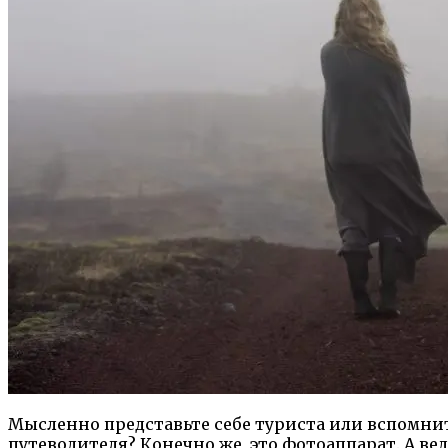
Мысленно представьте себе туриста или вспомнит
путеводителя? Конечно же, это фотоаппарат. А ве