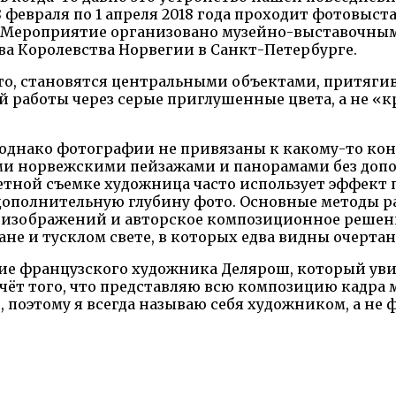
 февраля по 1 апреля 2018 года проходит фотовыс
Мероприятие организовано музейно-выставочным 
ва Королевства Норвегии в Санкт-Петербурге.
ото, становятся центральными объектами, притяг
ей работы через серые приглушенные цвета, а не 
 однако фотографии не привязаны к какому-то кон
и норвежскими пейзажами и панорамами без доп
ретной съемке художница часто использует эффект 
 дополнительную глубину фото. Основные методы 
х изображений и авторское композиционное решени
ане и тусклом свете, в которых едва видны очерта
ие французского художника Делярош, который уви
счёт того, что представляю всю композицию кадра
поэтому я всегда называю себя художником, а не 