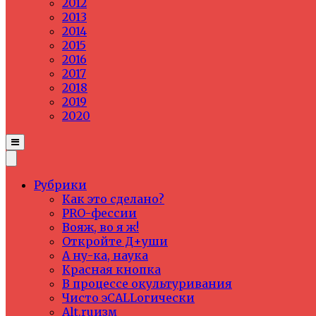
2012
2013
2014
2015
2016
2017
2018
2019
2020
Рубрики
Как это сделано?
PRO-фессии
Вояж, во я ж!
Откройте Д+уши
А ну-ка, наука
Красная кнопка
В процессе окультуривания
Чисто эCALLогически
Alt.ruизм