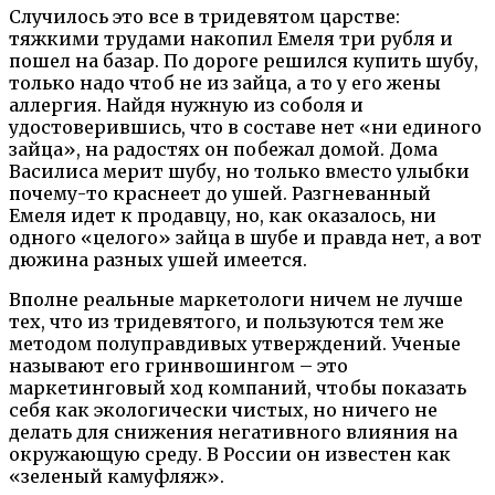
Случилось это все в тридевятом царстве:
тяжкими трудами накопил Емеля три рубля и
пошел на базар. По дороге решился купить шубу,
только надо чтоб не из зайца, а то у его жены
аллергия. Найдя нужную из соболя и
удостоверившись, что в составе нет «ни единого
зайца», на радостях он побежал домой. Дома
Василиса мерит шубу, но только вместо улыбки
почему-то краснеет до ушей. Разгневанный
Емеля идет к продавцу, но, как оказалось, ни
одного «целого» зайца в шубе и правда нет, а вот
дюжина разных ушей имеется.
Вполне реальные маркетологи
ничем не лучше
тех, что из тридевятого, и пользуются тем же
методом полуправдивых утверждений. Ученые
называют его гринвошингом – это
маркетинговый ход компаний, чтобы показать
себя
как экологически чистых, но ничего не
делать для снижения негативного влияния на
окружающую среду. В России он известен как
«зеленый камуфляж».