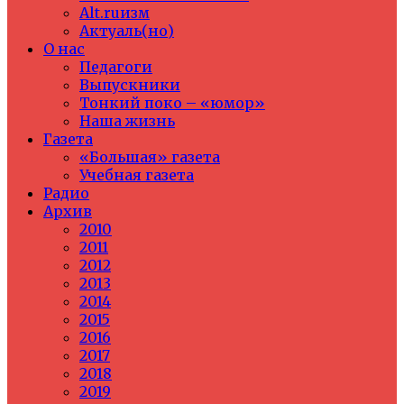
Alt.ruизм
Актуаль(но)
О нас
Педагоги
Выпускники
Тонкий поко – «юмор»
Наша жизнь
Газета
«Большая» газета
Учебная газета
Радио
Архив
2010
2011
2012
2013
2014
2015
2016
2017
2018
2019