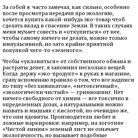
За собой я часто замечал, как сильно, особенно
после просмотра передачи про экологию,
хочется купить какой-нибудь эко-товар чтоб
сделать вклад в спасение Земли. В таких случаях
меня мучает совесть и «откупиться» от нее,
чтобы самому ничего не делать, можно только
импульсивной, но зато крайне приятной
покупкой чего-то «зеленого».
Чтобы «уклониться» от собственного обмана и
растраты денег, я запомнил несколько вещей.
Когда держу «эко-продукт» в руках в магазине,
сразу вспоминаю правило о том, что все надписи
по типу «без химикатов», «нетоксичный»,
«экологически чистый» — гринвошинг. Нет
ничего свободного от химии — все токсично в
определенных дозах, а натуральными можно
назвать и мышьяк с кислотой, но очевидно же,
что они ядовиты. Производители любят и
ложные маркировки: например, на логотипе
«Чистой линии» зеленый лист не означает
экологичность, но вызывает подобные