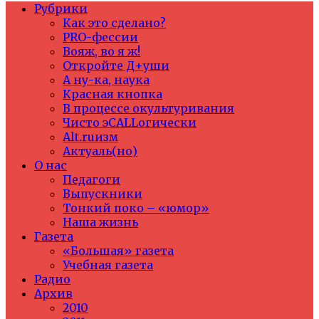
Рубрики
Как это сделано?
PRO-фессии
Вояж, во я ж!
Откройте Д+уши
А ну-ка, наука
Красная кнопка
В процессе окультуривания
Чисто эCALLогически
Alt.ruизм
Актуаль(но)
О нас
Педагоги
Выпускники
Тонкий поко – «юмор»
Наша жизнь
Газета
«Большая» газета
Учебная газета
Радио
Архив
2010