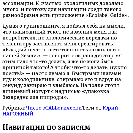
ассоциации. К счастью, экологичных довольно
много, и поэтому для навигации среди такого
разнообразия есть приложение «Ecolabel Guide».
Думая о гринвошинге, я поймал себя на мысли,
что написанный текст не изменил меня как
потребителя, но экологические передачи по
телевизору заставляют меня среагировать.
«Каждый несет ответственность за экологию
нашей Земли», — говорит с экрана диктор. «С
этим надо что-то делать, я же не могу быть
причиной такого! А чтобы что-то делать, нужно
поесть!» — на это думаю я. Быстрыми шагами
иду к холодильнику, открываю его и вдруг на
секунду замираю и улыбаюсь. На полке стоит
вишневый йогурт с надписью «упаковка
безвредна для природы».
Рубрика:
Чисто эCALLогически
Теги от
Юрий
НАРОЖНЫЙ
Навигация по записям