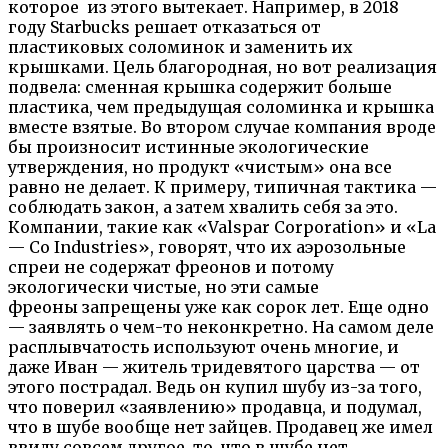
которое из этого вытекает. Например, в 2018
году Starbucks решает отказаться от
пластиковых соломинок и заменить их
крышками. Цель благородная, но вот реализация
подвела: сменная крышка содержит больше
пластика, чем предыдущая соломинка и крышка
вместе взятые. Во втором случае компания вроде
бы произносит истинные экологические
утверждения, но продукт «чистым» она все
равно не делает. К примеру, типичная тактика —
соблюдать закон, а затем хвалить себя за это.
Компании, такие как «Valspar Corporation» и «La
— Co Industries», говорят, что их аэрозольные
спреи не содержат фреонов и потому
экологически чистые, но эти самые
фреоны запрещены уже как сорок лет. Еще одно
— заявлять о чем-то неконкретно. На самом деле
расплывчатость используют очень многие, и
даже Иван — житель тридевятого царства — от
этого пострадал. Ведь он купил шубу из-за того,
что поверил «заявлению» продавца, и подумал,
что в шубе вообще нет зайцев. Продавец же имел
ввиду совсем другое, то, что в шубе нет