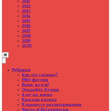
2011
2012
2013
2014
2015
2016
2017
2018
2019
2020
Рубрики
Как это сделано?
PRO-фессии
Вояж, во я ж!
Откройте Д+уши
А ну-ка, наука
Красная кнопка
В процессе окультуривания
Чисто эCALLогически