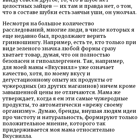
целостных зайцев — их там и правда нет, о том,
что в составе шубки есть заячьи уши, он умолчал.
Несмотря на большое количество
расследований, многие люди, в числе которых я
еще недавно был, продолжают верить
гринвошингу. Например, есть те, кто только при
виде зеленого значка любой формы сразу
хватает товар, думая, что он полностью
безопасен и гипоаллергенен. Так, например,
для моей мамы «Вкусвилл» уже означает
качество, хотя, по моему вкусу и
дегустационному опыту их продукты от
чужеродных (из других магазинов) ничем кроме
завышенной цены не отличаются. Мама же
утверждает, когда я ем эти самые чужеродные
продукты, то автоматически «врежу своему
организму». Думаю, бренды, внушая людям идеи
про чистоту и натуральность, формируют только
положительное мнение, которого так
придерживается моя мама относительно
Вкусвилла.