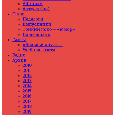
Alt.ruизм
Актуаль(но)
О нас
Педагоги
Выпускники
Тонкий поко – «юмор»
Наша жизнь
Газета
«Большая» газета
Учебная газета
Радио
Архив
2010
2011
2012
2013
2014
2015
2016
2017
2018
2019