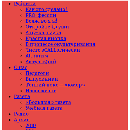
Рубрики
Как это сделано?
PRO-фессии
Вояж, во я ж!
Откройте Д+уши
А ну-ка, наука
Красная кнопка
В процессе окультуривания
Чисто эCALLогически
Alt.ruизм
Актуаль(но)
О нас
Педагоги
Выпускники
Тонкий поко – «юмор»
Наша жизнь
Газета
«Большая» газета
Учебная газета
Радио
Архив
2010