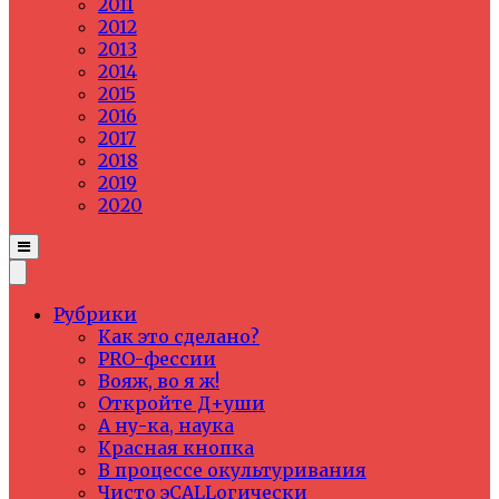
2011
2012
2013
2014
2015
2016
2017
2018
2019
2020
Рубрики
Как это сделано?
PRO-фессии
Вояж, во я ж!
Откройте Д+уши
А ну-ка, наука
Красная кнопка
В процессе окультуривания
Чисто эCALLогически