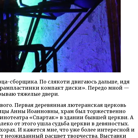
авца-сборщика. По слякоти двигаюсь дальше, идя
 «грампластинки компакт диски». Передо мной —
крываю тяжелые двери.
рвого. Первая деревянная лютеранская церковь
трицы Анны Иоанновны, храм был торжественно
кинотеатра «Спартак» в здании бывшей церкви. А
леко от этого ушла судьба церкви в девяностых.
 хорах. И кажется мне, что уже более интересной и
ит неожиданный расцвет творчества. Выставки