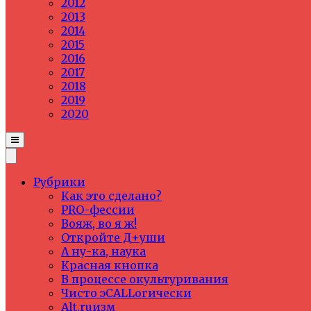
2012
2013
2014
2015
2016
2017
2018
2019
2020
Рубрики
Как это сделано?
PRO-фессии
Вояж, во я ж!
Откройте Д+уши
А ну-ка, наука
Красная кнопка
В процессе окультуривания
Чисто эCALLогически
Alt.ruизм