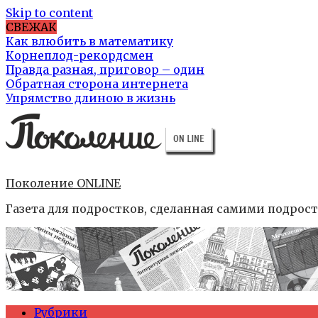
Skip to content
СВЕЖАК
Как влюбить в математику
Корнеплод-рекордсмен
Правда разная, приговор – один
Обратная сторона интернета
Упрямство длиною в жизнь
Поколение ONLINE
Газета для подростков, сделанная самими подрос
Рубрики