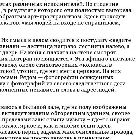
амых различных исполнителей. Но столетие
, в результате которого она полностью выгорела.
еобразным арт-пространством. Здесь проходят
аскатов: «мы людей на входе не спрашиваем,
 Их смысл в целом сводится к постулату «ведите
азвилки — лестница направо, лестница налево, а
дверь. На меня с плаката на стене смотрят
их лютеран посвящается». Эта афиша о выставке
провожу около стихотворения «колокола в
ской утопии, где нет места церквям. На них
 носами. Рядом — фотографии осужденных
у с фотографий из своего следственного дела.
сполненные ненависти слова в адрес людей,
аюсь в большой зале, где на полу изображены
не выглядят жалким обгоревшим зданием, скорее
а пределами залы слышу музыку – где-то играют
этаже, яркое и, как и многие вещи здесь,
касаюсь перил, задевая многочисленные провода,
ненкирхе не просто церковь в привычном