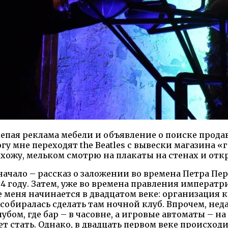
нелепая реклама мебели и объявление о поиске прод
гу мне переходят the Beatles с вывески магазина
дхожу, мельком смотрю на плакаты на стенах и от
начало – рассказ о заложении во времена Петра Пе
04 году. Затем, уже во времена правления импера
е меня начинается в двадцатом веке: организация 
собиралась сделать там ночной клуб. Впрочем, неда
убом, где бар – в часовне, а игровые автоматы – на
 стать. Однако, в двадцать первом веке происход