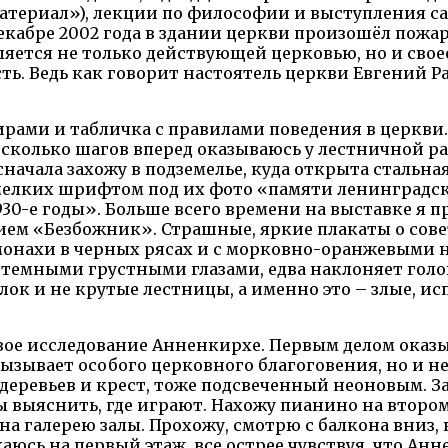
материал»), лекции по философии и выступления с
екабре 2002 года в здании церкви произошёл пожар
вляется не только действующей церковью, но и сво
ть. Ведь как говорит настоятель церкви Евгений Р
нирами и табличка с правилами поведения в церкви.
 несколько шагов вперед оказываюсь у лестничной р
ачала захожу в подземелье, куда открыта стальная 
мелких шрифтом под их фото «памяти ленинградск
930-е годы». Больше всего времени на выставке я 
ем «Безбожник». Страшные, яркие плакаты о совет
монахи в черных рясах и с морковно-оранжевыми
темными грустными глазами, едва наклоняет голов
лок и не крутые лестницы, а именно это – злые, и
ое исследование Анненкирхе. Первым делом оказыв
 вызывает особого церковного благоговения, но и 
деревьев и крест, тоже подсвеченный неоновым. З
ы выяснить, где играют. Нахожу пианино на втором 
а галерею залы. Прохожу, смотрю с балкона вниз, 
аюсь на первый этаж, все острее чувствуя, что Ан