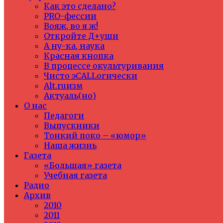
Как это сделано?
PRO-фессии
Вояж, во я ж!
Откройте Д+уши
А ну-ка, наука
Красная кнопка
В процессе окультуривания
Чисто эCALLогически
Alt.ruизм
Актуаль(но)
О нас
Педагоги
Выпускники
Тонкий поко – «юмор»
Наша жизнь
Газета
«Большая» газета
Учебная газета
Радио
Архив
2010
2011