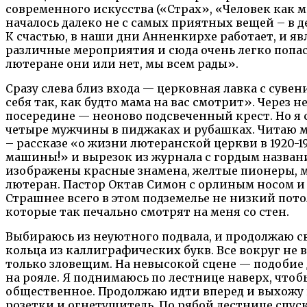
современного искусства («Страх», «Человек как 
началось далеко не с самых приятных вещей – в д
К счастью, в наши дни Анненкирхе работает, и я
различные мероприятия и сюда очень легко попас
лютеране они или нет, мы всем рады».
Сразу слева близ входа — церковная лавка с суве
себя так, как будто мама на вас смотрит». Через
посередине — неоново подсвеченный крест. Но я сн
четыре мужчины в пиджаках и рубашках. Читаю 
– рассказе «о жизни лютеранской церкви в 1920-1
машины!» и вырезок из журнала с гордым названи
изображены красные знамена, желтые пионеры, 
лютеран. Пастор Октав Симон с орлиным носом и 
Страшнее всего в этом подземелье не низкий пото
которые так печально смотрят на меня со стен.
Выбираюсь из неуютного подвала, и продолжаю св
кольца из каллиграфических букв. Все вокруг не
только зловещим. На невысокой сцене — подобие 
на рояле. Я поднимаюсь по лестнице наверх, чтоб
общественное. Продолжаю идти вперед и выхожу н
розетки и огнетушитель. По рябой лестнице спуск