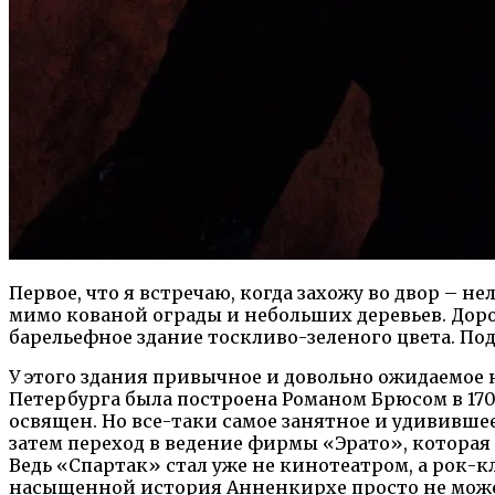
Первое, что я встречаю, когда захожу во двор – 
мимо кованой ограды и небольших деревьев. Доро
барельефное здание тоскливо-зеленого цвета. По
У этого здания привычное и довольно ожидаемое 
Петербурга была построена Романом Брюсом в 17
освящен. Но все-таки самое занятное и удививше
затем переход в ведение фирмы «Эрато», которая 
Ведь «Спартак» стал уже не кинотеатром, а рок-кл
насыщенной история Анненкирхе просто не может