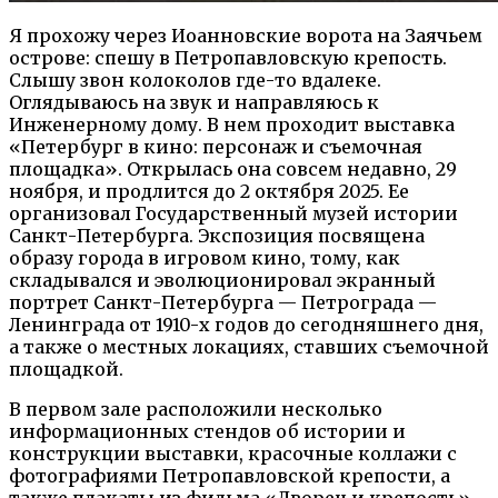
Я прохожу через Иоанновские ворота на Заячьем
острове: спешу в Петропавловскую крепость.
Слышу звон колоколов где-то вдалеке.
Оглядываюсь на звук и направляюсь к
Инженерному дому.
В нем проходит выставка
«Петербург в кино: персонаж и съемочная
площадка». Открылась она совсем недавно, 29
ноября, и продлится до 2 октября 2025. Ее
организовал Государственный музей истории
Санкт-Петербурга. Экспозиция посвящена
образу города в игровом кино, тому, как
складывался и эволюционировал экранный
портрет Санкт-Петербурга — Петрограда —
Ленинграда от 1910-х годов до сегодняшнего дня,
а также о местных локациях, ставших съемочной
площадкой.
В первом зале расположили несколько
информационных стендов об истории и
конструкции выставки, красочные коллажи с
фотографиями Петропавловской крепости, а
также плакаты из фильма «Дворец и крепость»,