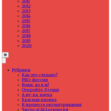
2011
2012
2013
2014
2015
2016
2017
2018
2019
2020
Рубрики
Как это сделано?
PRO-фессии
Вояж, во я ж!
Откройте Д+уши
А ну-ка, наука
Красная кнопка
В процессе окультуривания
Чисто эCALLогически