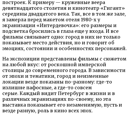
построек. К примеру — кружевные веера
девятнадцатого столетия и кинотеатр «Гигант»
середины двадцатого века.
Так, все в том же зале,
я замерла перед макетом отеля 1980-х у
экранизации «Интердевочка»: его размеры и
подсветка бросились в глаза еще у входа. И все
фильмы связывает одно: город в них не только
показывает место действия, но и говорит об
эмоциях, состоянии и особенностях персонажей.
На экспозиции
представлены фильмы с сюжетом
на любой вкус: от роскошной имперской
столицы до современного города. В зависимости
от эпохи и тематики, город и неизменные
локации везде показаны по-разному: где-то
излишне пафосные, а где-то совсем
серые.
Каждый видит Петербург в жизни и в
различных экранизациях по-своему, но эта
выставка показывает его незаменимую, пусть и
везде разную, роль в кино всех эпох.