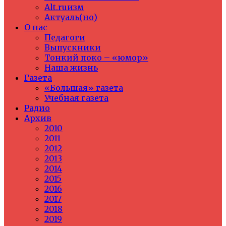
Alt.ruизм
Актуаль(но)
О нас
Педагоги
Выпускники
Тонкий поко – «юмор»
Наша жизнь
Газета
«Большая» газета
Учебная газета
Радио
Архив
2010
2011
2012
2013
2014
2015
2016
2017
2018
2019