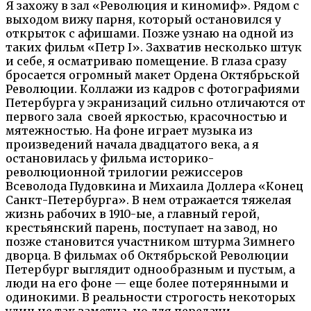
Я захожу в зал «Революция и киномиф». Рядом с
выходом вижу парня, который остановился у
открыток с афишами. Позже узнаю на одной из
таких фильм «Петр I». Захватив несколько штук
и себе,
я осматриваю помещение. В глаза сразу
бросается огромный макет Ордена Октябрьской
Революции. Коллажи из кадров с фотографиями
Петербурга у экранизаций сильно отличаются от
первого зала
своей яркостью, красочностью и
мятежностью. На фоне играет музыка из
произведений начала двадцатого века, а я
остановилась у фильма историко-
революционной трилогии режиссеров
Всеволода Пудовкина и Михаила Доллера «Конец
Санкт-Петербурга». В нем отражается тяжелая
жизнь рабочих в 1910-ые, а главный герой,
крестьянский парень, поступает на завод, но
позже становится участником штурма Зимнего
дворца. В фильмах об Октябрьской Революции
Петербург выглядит однообразным и пустым, а
люди на его фоне — еще более потерянными и
одинокими. В реальности строгость некоторых
улиц не так заметна, но для передачи