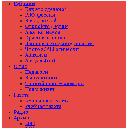
Рубрики
Как это сделано?
PRO-фессии
Вояж, во я ж!
Откройте Д+уши
А ну-ка, наука
Красная кнопка
В процессе окультуривания
Чисто эCALLогически
Alt.ruизм
Актуаль(но)
О нас
Педагоги
Выпускники
Тонкий поко – «юмор»
Наша жизнь
Газета
«Большая» газета
Учебная газета
Радио
Архив
2010