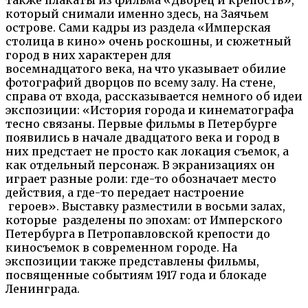
который снимали именно здесь, на Заячьем
острове. Сами кадры из раздела «Имперская
столица в кино» очень роскошны, и сюжетный
город в них характерен для
восемнадцатого века, на что указывает обилие
фотографий дворцов по всему залу. На стене,
справа от входа, рассказывается немного об идеи
экспозиции: «История города и кинематографа
тесно связаны. Первые фильмы в Петербурге
появились в начале двадцатого века и город в
них предстает не просто как локация съемок, а
как отдельный персонаж. В экранизациях он
играет разные роли: где-то обозначает место
действия, а где-то передает настроение
героев».
Выставку разместили в восьми залах,
которые разделены по эпохам:
от Имперского
Петербурга в Петропавловской крепости до
киносъемок
в современном городе. На
экспозиции также представлены фильмы,
посвященные событиям 1917 года и блокаде
Ленинграда.