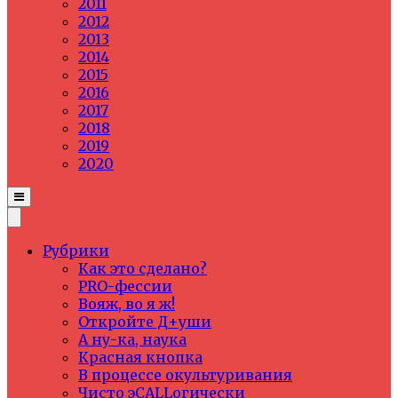
2011
2012
2013
2014
2015
2016
2017
2018
2019
2020
Рубрики
Как это сделано?
PRO-фессии
Вояж, во я ж!
Откройте Д+уши
А ну-ка, наука
Красная кнопка
В процессе окультуривания
Чисто эCALLогически