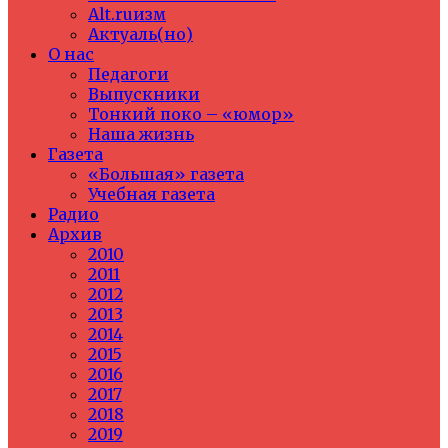
Alt.ruизм
Актуаль(но)
О нас
Педагоги
Выпускники
Тонкий поко – «юмор»
Наша жизнь
Газета
«Большая» газета
Учебная газета
Радио
Архив
2010
2011
2012
2013
2014
2015
2016
2017
2018
2019