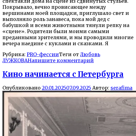
спектакли дома на сцене из сдвинутых стульев.
Покрывало, вечно провисающее между
вершинами моей площадки, приглушало свет и
выполняло роль занавеса, пока мой дед с
бабушкой и всеми животными тянули репку на
«сцене». Родители были моими самыми
преданными зрителями, и мы проводили многие
вечера наедине с куклами и сказками. Я
Рубрика:
PRO-фессии
Теги от
Любовь
ЛУЖКОВА
Напишите комментарий
Кино начинается с Петербурга
Опубликовано
20.01.2025
07.09.2025
Автор:
serafima