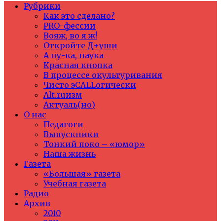
Рубрики
Как это сделано?
PRO-фессии
Вояж, во я ж!
Откройте Д+уши
А ну-ка, наука
Красная кнопка
В процессе окультуривания
Чисто эCALLогически
Alt.ruизм
Актуаль(но)
О нас
Педагоги
Выпускники
Тонкий поко – «юмор»
Наша жизнь
Газета
«Большая» газета
Учебная газета
Радио
Архив
2010