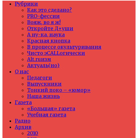
Рубрики
Как это сделано?
PRO-фессии
Вояж, во я ж!
Откройте Д+уши
А ну-ка, наука
Красная кнопка
В процессе окультуривания
Чисто эCALLогически
Alt.ruизм
Актуаль(но)
О нас
Педагоги
Выпускники
Тонкий поко – «юмор»
Наша жизнь
Газета
«Большая» газета
Учебная газета
Радио
Архив
2010