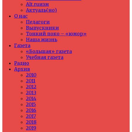
Alt.ruизм
Актуаль(но)
О нас
Педагоги
Выпускники
Тонкий поко – «юмор»
Наша жизнь
Газета
«Большая» газета
Учебная газета
Радио
Архив
2010
2011
2012
2013
2014
2015
2016
2017
2018
2019