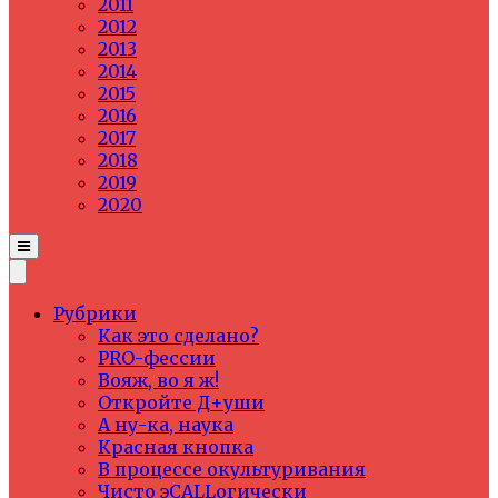
2011
2012
2013
2014
2015
2016
2017
2018
2019
2020
Рубрики
Как это сделано?
PRO-фессии
Вояж, во я ж!
Откройте Д+уши
А ну-ка, наука
Красная кнопка
В процессе окультуривания
Чисто эCALLогически