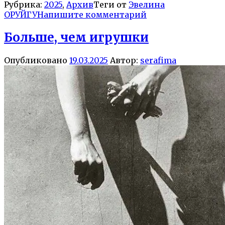
Рубрика:
2025
,
Архив
Теги от
Эвелина
ОРУЙГУ
Напишите комментарий
Больше, чем игрушки
Опубликовано
19.03.2025
Автор:
serafima