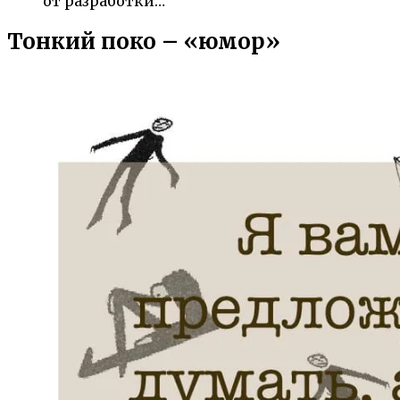
от разработки…
Тонкий поко – «юмор»