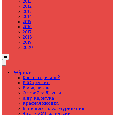
2011
2012
2013
2014
2015
2016
2017
2018
2019
2020
Рубрики
Как это сделано?
PRO-фессии
Вояж, во я ж!
Откройте Д+уши
А ну-ка, наука
Красная кнопка
В процессе окультуривания
Чисто эCALLогически