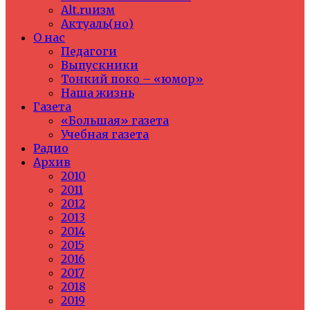
Alt.ruизм
Актуаль(но)
О нас
Педагоги
Выпускники
Тонкий поко – «юмор»
Наша жизнь
Газета
«Большая» газета
Учебная газета
Радио
Архив
2010
2011
2012
2013
2014
2015
2016
2017
2018
2019