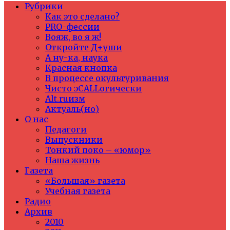
Рубрики
Как это сделано?
PRO-фессии
Вояж, во я ж!
Откройте Д+уши
А ну-ка, наука
Красная кнопка
В процессе окультуривания
Чисто эCALLогически
Alt.ruизм
Актуаль(но)
О нас
Педагоги
Выпускники
Тонкий поко – «юмор»
Наша жизнь
Газета
«Большая» газета
Учебная газета
Радио
Архив
2010