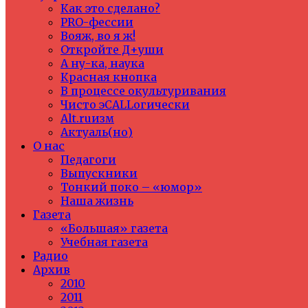
Как это сделано?
PRO-фессии
Вояж, во я ж!
Откройте Д+уши
А ну-ка, наука
Красная кнопка
В процессе окультуривания
Чисто эCALLогически
Alt.ruизм
Актуаль(но)
О нас
Педагоги
Выпускники
Тонкий поко – «юмор»
Наша жизнь
Газета
«Большая» газета
Учебная газета
Радио
Архив
2010
2011