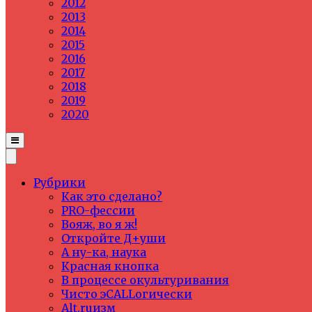
2012
2013
2014
2015
2016
2017
2018
2019
2020
Рубрики
Как это сделано?
PRO-фессии
Вояж, во я ж!
Откройте Д+уши
А ну-ка, наука
Красная кнопка
В процессе окультуривания
Чисто эCALLогически
Alt.ruизм