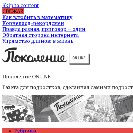
Skip to content
СВЕЖАК
Как влюбить в математику
Корнеплод-рекордсмен
Правда разная, приговор – один
Обратная сторона интернета
Упрямство длиною в жизнь
Поколение ONLINE
Газета для подростков, сделанная самими подрос
Рубрики