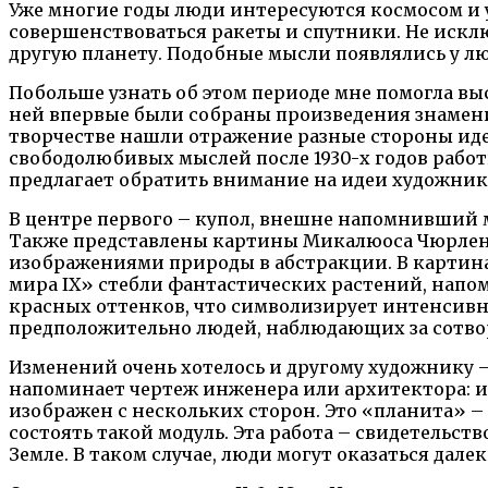
Уже многие годы люди интересуются космосом и у
совершенствоваться ракеты и спутники. Не исключ
другую планету. Подобные мысли появлялись у люд
Побольше узнать об этом периоде мне помогла выст
ней впервые были собраны произведения знамени
творчестве нашли отражение разные стороны идей
свободолюбивых мыслей после 1930-х годов работ
предлагает обратить внимание на идеи художников
В центре первого – купол, внешне напомнивший 
Также представлены картины Микалюоса Чюрленис
изображениями природы в абстракции. В картинах
мира IX» стебли фантастических растений, напом
красных оттенков, что символизирует интенсивн
предположительно людей, наблюдающих за сотво
Изменений очень хотелось и другому художнику 
напоминает чертеж инженера или архитектора: и
изображен с нескольких сторон. Это «планита» –
состоять такой модуль. Эта работа – свидетельст
Земле. В таком случае, люди могут оказаться дале