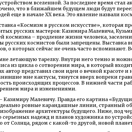
стройством вселенной. За последнее время стал а
ено, что в ближайшем будущем люди будут переезжа
ей еще в начале ХХ века. Это явление назвали кос
авка «Космизм в русском искусстве», которая прох
тых русских мастеров: Казимира Малевича, Кузьм
 космизма – продление жизни человека, заселение
ы русских космистов были запрещены. Выставка вп
, о которых сейчас не очень часто вспоминают. Вс
мне летающую тарелку. Внутри него темно и можн
а из цикла о сотворении мира, в который входит 
 автор представил свои идеи о вечной красоте и 
нившие мне кактусы, тянутся вверх вопреки грави
ость происходящих процессов. В нижней части ра
рением мира и изменениями.
— Казимиру Малевичу. Правда его картина «Будущи
деально ровные карандашные линии, странный об
 изображение архитектуры будущего. Ниже, под че
во серьезных надежд и планов художника по устрой
ко от Солнца, рядом с какой-то другой, новой плане