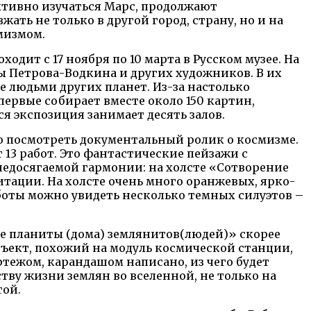
ктивно изучаться Марс, продолжают
ть не только в другой город, страну, но и на
мизмом.
одит с 17 ноября по 10 марта в Русском музее. На
ы Петрова-Водкина и других художников. В их
 людьми других планет. Из-за настолько
ервые собирает вместе около 150 картин,
я экспозиция занимает десять залов.
о посмотреть документальный ролик о космизме.
13 работ. Это фантастические пейзажи с
недосягаемой гармонии: на холсте «Сотворение
тации. На холсте очень много оранжевых, ярко-
боты можно увидеть несколько темных силуэтов –
е планиты (дома) землянитов(людей)» скорее
ъект, похожий на модуль космической станции,
ртежом, карандашом написано, из чего будет
ству жизни землян во вселенной, не только на
той.