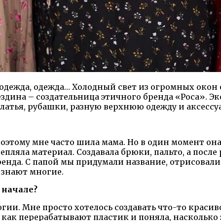
одежда, одежда… Холодный свет из огромных окон 
ездина – создательница этичного бренда «Роса». 
латья, рубашки, разную верхнюю одежду и аксессу
оэтому мне часто шила мама. Но в один момент она
епляла материал. Создавала брюки, пальто, а посл
бренда. С папой мы придумали название, отрисовали
д знают многие.
 начале?
огии. Мне просто хотелось создавать что-то красив
м, как перерабатывают пластик и поняла, наскольк