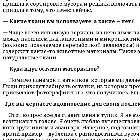
пришла к сортировке мусора и решила включать п
пришла к тому, что имею сейчас.
— Какие ткани вы используете, а какие – нет?
— Чаще всего использую терилен, из него шьем па
между насилием над животными и микропластиком
(волокно, получаемое переработкой целлюлозы) и л
содержит какие-то животные материалы. Также э
натуральные ткани.
— Куда идут остатки материалов?
— Помимо панамок и ватников, которые мы делаем
Люди приходят забирать остатки, из которых пр
присылают фотографии того, что получилось. Еще
-Где вы черпаете вдохновение для своих колле
— Этот вопрос всегда ставит меня в тупик. Я не 
возникают в голове. Я очень люблю путешествова
конструктивизм и авангард. Наверное, подсознате
яркий пример – дубленка с разноцветными кусочк
производства, так что именно так и появилась иде