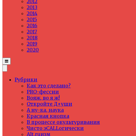
2012
2013
2014
2015
2016
2017
2018
2019
2020
Рубрики
Как это сделано?
PRO-фессии
Вояж, во я ж!
Откройте Д+уши
А ну-ка, наука
Красная кнопка
В процессе окультуривания
Чисто эCALLогически
Alt.ruизм