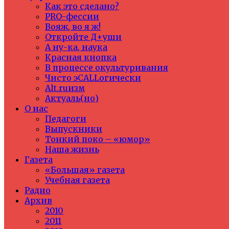
Как это сделано?
PRO-фессии
Вояж, во я ж!
Откройте Д+уши
А ну-ка, наука
Красная кнопка
В процессе окультуривания
Чисто эCALLогически
Alt.ruизм
Актуаль(но)
О нас
Педагоги
Выпускники
Тонкий поко – «юмор»
Наша жизнь
Газета
«Большая» газета
Учебная газета
Радио
Архив
2010
2011