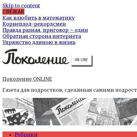
Skip to content
СВЕЖАК
Как влюбить в математику
Корнеплод-рекордсмен
Правда разная, приговор – один
Обратная сторона интернета
Упрямство длиною в жизнь
Поколение ONLINE
Газета для подростков, сделанная самими подрос
Рубрики