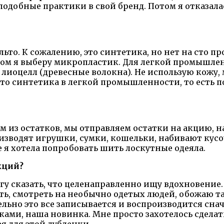
одобные практики в свой бренд. Потом я отказала
льто. К сожалению, это синтетика, но нет на сто 
 я выберу микропластик. Для легкой промышленн
иоцелл (древесные волокна). Не использую кожу, м
то синтетика в легкой промышленности, то есть п
 из остатков, мы отправляем остатки на акцию, н
оизводят игрушки, сумки, кошельки, набивают кус
 я хотела попробовать шить лоскутные одеяла.
кций?
могу сказать, что целенаправленно ищу вдохновение
ть, смотреть на необычно одетых людей, обожаю т
льно это все записывается и воспроизводится снача
ами, наша новинка. Мне просто захотелось сделать
я для этой дубленки.