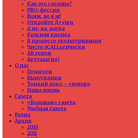
Как это сделано?
PRO-фессии
Вояж, во я ж!
Откройте Д+уши
А ну-ка, наука
Красная кнопка
В процессе окультуривания
Чисто эCALLогически
Alt.ruизм
Актуаль(но)
О нас
Педагоги
Выпускники
Тонкий поко – «юмор»
Наша жизнь
Газета
«Большая» газета
Учебная газета
Радио
Архив
2010
2011