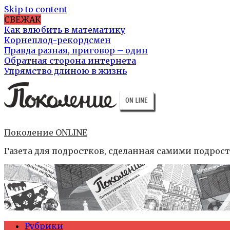
Skip to content
СВЕЖАК
Как влюбить в математику
Корнеплод-рекордсмен
Правда разная, приговор – один
Обратная сторона интернета
Упрямство длиною в жизнь
Поколение ONLINE
Газета для подростков, сделанная самими подрос
Рубрики