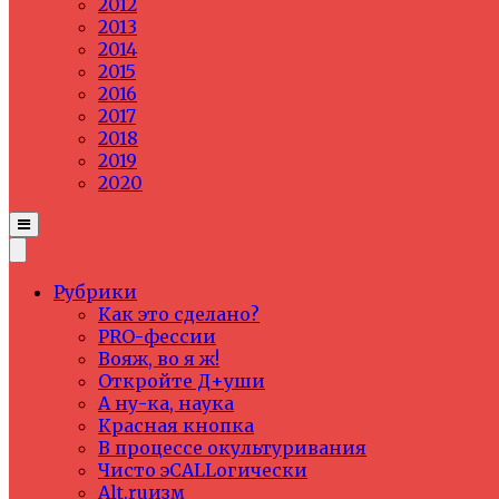
2012
2013
2014
2015
2016
2017
2018
2019
2020
Рубрики
Как это сделано?
PRO-фессии
Вояж, во я ж!
Откройте Д+уши
А ну-ка, наука
Красная кнопка
В процессе окультуривания
Чисто эCALLогически
Alt.ruизм