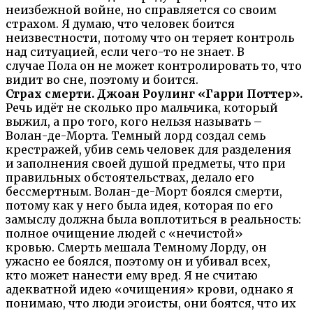
неизбежной войне, но справляется со своим
страхом. Я думаю, что человек боится
неизвестности, потому что он теряет контроль
над ситуацией, если чего-то не знает. В
случае Пола он не может контролировать то, что
видит во сне, поэтому и боится.
Страх смерти. Джоан Роулинг «Гарри Поттер».
Речь идёт не сколько про мальчика, который
выжил, а про того, кого нельзя называть –
Волан-де-Морта. Темный лорд создал семь
крестражей, убив семь человек для разделения
и заполнения своей душой предметы, что при
правильных обстоятельствах, делало его
бессмертным. Волан-де-Морт боялся смерти,
потому как у него была идея, которая по его
замыслу должна была воплотиться в реальность:
полное очищение людей с «нечистой»
кровью. Смерть мешала Темному Лорду, он
ужасно ее боялся, поэтому он и убивал всех,
кто может нанести ему вред. Я не считаю
адекватной идею «очищения» крови, однако я
понимаю, что люди эгоисты, они боятся, что их