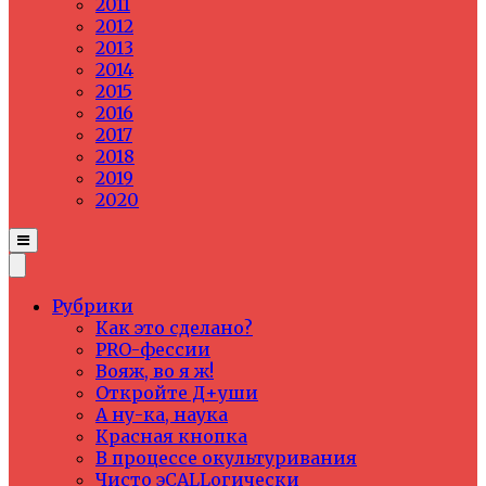
2011
2012
2013
2014
2015
2016
2017
2018
2019
2020
Рубрики
Как это сделано?
PRO-фессии
Вояж, во я ж!
Откройте Д+уши
А ну-ка, наука
Красная кнопка
В процессе окультуривания
Чисто эCALLогически