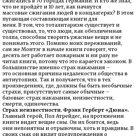
сжигались в 70 городах Германии. И кто же знал,
что не пройдёт и 10 лет, как начнутся
массовые сжигания людей в концлагерях? В этом
пугающая составляющая книги для
меня. В том, что тоталитаризм существует и
существовал, то, что люди, как обезличенная
толпа, способны творить ужасные вещи и не
понимать этого. Помимо моих переживаний,
сам же Монтэг в начале книги говорит, что
десять лет работает пожарным и ни разу не
читал книги, потому что это карается законом. В
большинстве именно страх наказания –
это основная причина недалекости общества в
антиутопиях. Так и получается, что в тех
произведениях, где, должны бы быть необычные
страхи, присутствуют самые обычные –
базовые: страх наказания, неизвестности,
смерти, одиночества.
Страх неизвестности. Фрэнк Герберт «Дюна».
Главный герой, Пол Атрейдес, на протяжении
книги видит вещие сны. Он их боится, ведь
они непонятны и отрывочны, хоть и правдивы. В
своих снах он видит предупреждения о