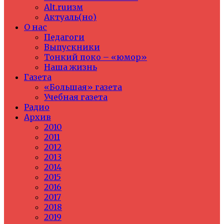
Alt.ruизм
Актуаль(но)
О нас
Педагоги
Выпускники
Тонкий поко – «юмор»
Наша жизнь
Газета
«Большая» газета
Учебная газета
Радио
Архив
2010
2011
2012
2013
2014
2015
2016
2017
2018
2019