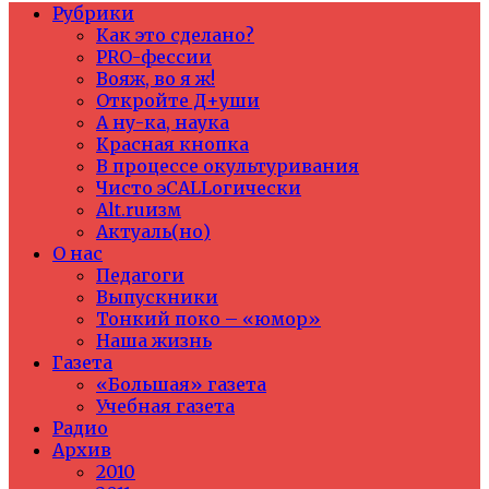
Рубрики
Как это сделано?
PRO-фессии
Вояж, во я ж!
Откройте Д+уши
А ну-ка, наука
Красная кнопка
В процессе окультуривания
Чисто эCALLогически
Alt.ruизм
Актуаль(но)
О нас
Педагоги
Выпускники
Тонкий поко – «юмор»
Наша жизнь
Газета
«Большая» газета
Учебная газета
Радио
Архив
2010