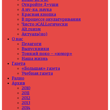
Откройте Д+уши
А ну-ка, наука
Красная кнопка
В процессе окультуривания
Чисто эCALLогически
Alt.ruизм
Актуаль(но)
О нас
Педагоги
Выпускники
Тонкий поко – «юмор»
Наша жизнь
Газета
«Большая» газета
Учебная газета
Радио
Архив
2010
2011
2012
2013
2014