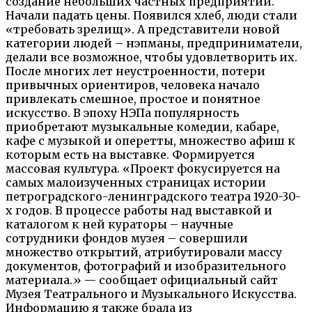
создание небольших частных предприятий.
Начали падать цены. Появился хлеб, люди стали
«требовать зрелищ». А представители новой
категории людей – нэпманы, предприниматели,
делали все возможное, чтобы удовлетворить их.
После многих лет неустроенности, потери
привычных ориентиров, человека начало
привлекать смешное, простое и понятное
искусство. В эпоху НЭПа популярность
приобретают музыкальные комедии, кабаре,
кафе с музыкой и оперетты, множество афиш к
которым есть на выставке. Формируется
массовая культура. «Проект фокусируется на
самых малоизученных страницах истории
петроградского-ленинградского театра 1920-30-
х годов. В процессе работы над выставкой и
каталогом к ней кураторы – научные
сотрудники фондов музея – совершили
множество открытий, атрибутировали массу
документов, фотографий и изобразительного
материала.» — сообщает официальный сайт
Музея Театрального и Музыкального Искусства.
Информацию я также брала из