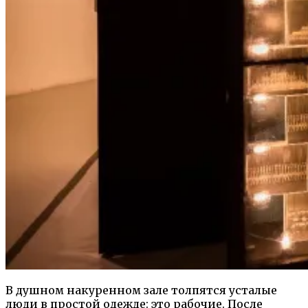
В душном накуренном зале толпятся усталые
люди в простой одежде: это рабочие. После