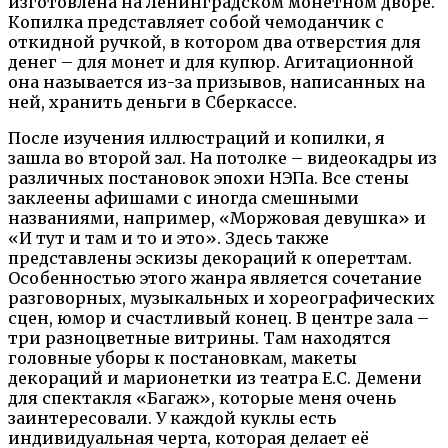
изготовлена на Ленинградском монетном дворе.
Копилка представляет собой чемоданчик с
откидной ручкой, в котором два отверстия для
денег – для монет и для купюр. Агитационной
она называется из-за призывов, написанных на
ней, хранить деньги в Сберкассе.
После изучения иллюстраций и копилки, я
зашла во второй зал. На потолке – видеокадры из
различных постановок эпохи НЭПа. Все стены
заклеены афишами с иногда смешными
названиями, например, «Моржовая девушка» и
«И тут и там и то и это». Здесь также
представлены эскизы декораций к опереттам.
Особенностью этого жанра является сочетание
разговорных, музыкальных и хореографических
сцен, юмор и счастливый конец. В центре зала –
три разноцветные витрины. Там находятся
головные уборы к постановкам, макеты
декораций и марионетки из театра Е.С. Демени
для спектакля «Багаж», которые меня очень
заинтересовали. У каждой куклы есть
индивидуальная черта, которая делает её