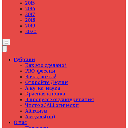
2015
2016
2017
2018
2019
2020
Рубрики
Как это сделано?
PRO-фессии
Вояж, во я ж!
Откройте Д+уши
А ну-ка, наука
Красная кнопка
В процессе окультуривания
Чисто эCALLогически
Alt.ruизм
Актуаль(но)
О нас