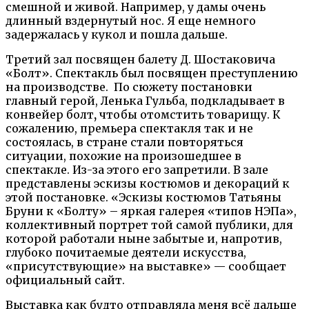
смешной и живой. Например, у дамы очень
длинный вздернутый нос. Я еще немного
задержалась у кукол и пошла дальше.
Третий зал посвящен балету Д. Шостаковича
«Болт». Спектакль был посвящен преступлению
на производстве. По сюжету постановки
главный герой, Ленька Гульба, подкладывает в
конвейер болт
,
чтобы отомстить товарищу. К
сожалению, премьера спектакля так и не
состоялась, в стране стали повторяться
ситуации, похожие на произошедшее в
спектакле. Из-за этого его запретили. В зале
представлены эскизы костюмов и декораций к
этой постановке. «Эскизы костюмов Татьяны
Бруни к «Болту» – яркая галерея «типов НЭПа»,
коллективный портрет той самой публики, для
которой работали ныне забытые и, напротив,
глубоко почитаемые деятели искусства,
«присутствующие» на выставке» — сообщает
официальный сайт.
Выставка как будто отправляла меня всё дальше