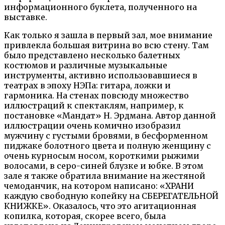
информационного буклета, полученного на
выставке.
Как только я зашла в первый зал, мое внимание
привлекла большая витрина во всю стену. Там
было представлено несколько балетных
костюмов и различные музыкальные
инструменты, активно использовавшиеся в
театрах в эпоху НЭПа: гитара, ложки и
гармоника. На стенах повсюду множество
иллюстраций к спектаклям, например, к
постановке «Мандат» Н. Эрдмана. Автор данной
иллюстрации очень комично изобразил
мужчину с густыми бровями, в бесформенном
пиджаке болотного цвета и полную женщину с
очень курносым носом, короткими рыжими
волосами, в серо-синей блузке и юбке. В этом
зале я также обратила внимание на жестяной
чемоданчик, на котором написано: «ХРАНИ
каждую свободную копейку на СБЕРЕГАТЕЛЬНОЙ
КНИЖКЕ». Оказалось, что это агитационная
копилка, которая, скорее всего, была