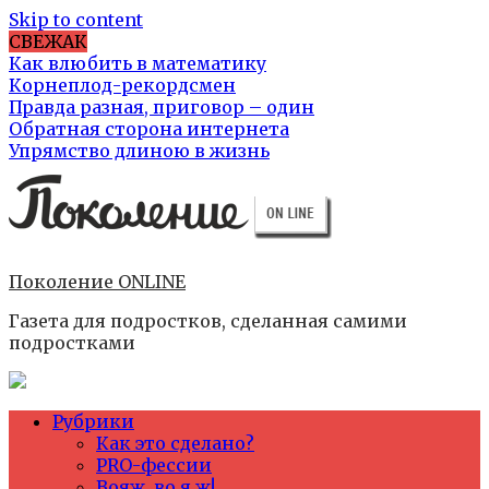
Skip to content
СВЕЖАК
Как влюбить в математику
Корнеплод-рекордсмен
Правда разная, приговор – один
Обратная сторона интернета
Упрямство длиною в жизнь
Поколение ONLINE
Газета для подростков, сделанная самими
подростками
Рубрики
Как это сделано?
PRO-фессии
Вояж, во я ж!