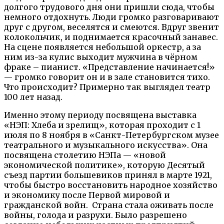
долгого трудового дня они пришли сюда, чтобы
немного отдохнуть. Люди громко разговаривают
друг с другом, веселятся и смеются. Вдруг звенит
колокольчик, и поднимается красочный занавес.
На сцене появляется небольшой оркестр, а за
ним из-за кулис выходит мужчина в чёрном
фраке – пианист. «Представление начинается!»
— громко говорит он и в зале становится тихо.
Что происходит? Примерно так выглядел театр
100 лет назад.
Именно этому периоду посвящена выставка
«НЭП: Хлеба и зрелищ», которая проходит с 1
июля по 8 ноября в «Санкт-Петербургском музее
театрального и музыкального искусства». Она
посвящена столетию НЭПа — «новой
экономической политике», которую Десятый
съезд партии большевиков принял в марте 1921,
чтобы быстро восстановить народное хозяйство
и экономику после Первой мировой и
гражданской войн. Страна стала оживать после
войны, голода и разрухи. Было разрешено