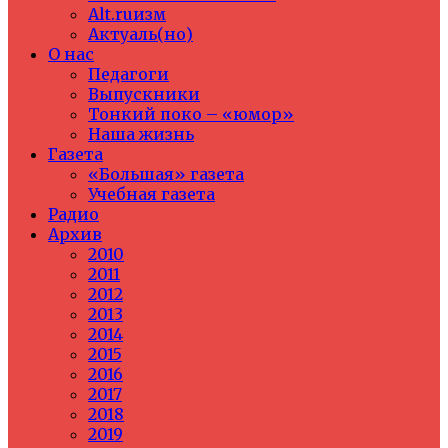
Alt.ruизм
Актуаль(но)
О нас
Педагоги
Выпускники
Тонкий поко – «юмор»
Наша жизнь
Газета
«Большая» газета
Учебная газета
Радио
Архив
2010
2011
2012
2013
2014
2015
2016
2017
2018
2019