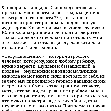
9 ноября на площадке Скороход состоялась
премьера моноспектакля «Тетрадь мщения»
«Театрального проекта 27», постановки
которого ориентированы на подростковую
аудиторию. В своем новом спектакле режиссер
Юлия Каландаришвили решила поговорить о
травле с довольно неожиданной стороны – на
этот раз жертвой стал педагог, роль которого
исполнил Игорь Головин.
«Тетрадь мщения» – история взрослого
человека, которому, как и любому ребенку,
нужно вырасти. Щуплый и беззащитный, а
позднее – неуклюжий и полный мальчишка
никогда не мог найти силы постоять за себя, из-
за чего ему приходилось терпеть нападки своих
сверстников. Смерть отца в раннем возрасте,
мать, которая видела решение проблем сына в
его изоляции от других – все это привело к тому,
что мужчина застрял в детских обидах, стал
неуверенным и замкнутым. Повзрослев и начав
работать с детьми, он продолжил подвергаться