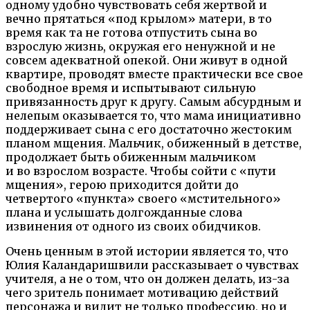
одному удобно чувствовать себя жертвой и
вечно прятаться «под крылом» матери, в то
время как та не готова отпустить сына во
взрослую жизнь, окружая его ненужной и не
совсем адекватной опекой. Они живут в одной
квартире, проводят вместе практически все свое
свободное время и испытывают сильную
привязанность друг к другу. Самым абсурдным и
нелепым оказывается то, что мама инициативно
поддерживает сына с его достаточно жестоким
планом мщения. Мальчик, обиженный в детстве,
продолжает быть обиженным мальчиком
и во взрослом возрасте. Чтобы сойти с «пути
мщения», герою приходится дойти до
четвертого «пункта» своего «мстительного»
плана и услышать долгожданные слова
извинения от одного из своих обидчиков.
Очень ценным в этой истории является то, что
Юлия Каландаришвили рассказывает о чувствах
учителя, а не о том, что он должен делать, из-за
чего зритель понимает мотивацию действий
персонажа и видит не только профессию, но и