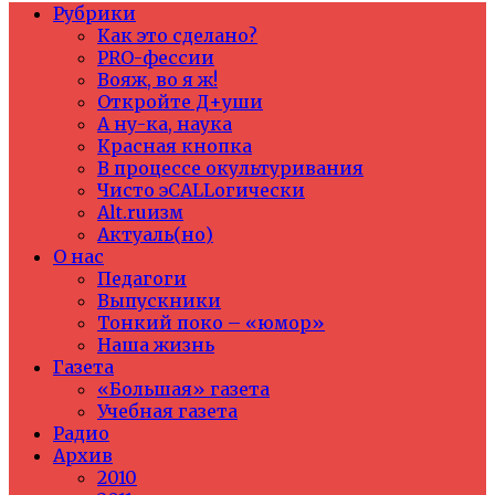
Рубрики
Как это сделано?
PRO-фессии
Вояж, во я ж!
Откройте Д+уши
А ну-ка, наука
Красная кнопка
В процессе окультуривания
Чисто эCALLогически
Alt.ruизм
Актуаль(но)
О нас
Педагоги
Выпускники
Тонкий поко – «юмор»
Наша жизнь
Газета
«Большая» газета
Учебная газета
Радио
Архив
2010