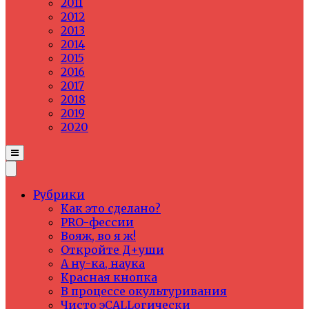
2011
2012
2013
2014
2015
2016
2017
2018
2019
2020
Рубрики
Как это сделано?
PRO-фессии
Вояж, во я ж!
Откройте Д+уши
А ну-ка, наука
Красная кнопка
В процессе окультуривания
Чисто эCALLогически