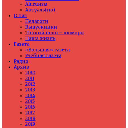
Alt.ruизм
Актуаль(но)
О нас
Педагоги
Выпускники
Тонкий поко – «юмор»
Наша жизнь
Газета
«Большая» газета
Учебная газета
Радио
Архив
2010
2011
2012
2013
2014
2015
2016
2017
2018
2019