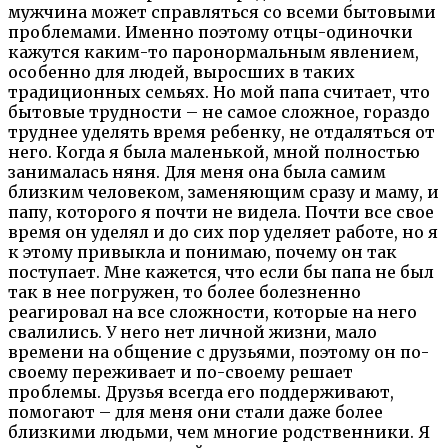
мужчина может справляться со всеми бытовыми
проблемами. Именно поэтому отцы-одиночки
кажутся каким-то паронормальным явлением,
особенно для людей, выросших в таких
традиционных семьях. Но мой папа считает, что
бытовые трудности – не самое сложное, гораздо
труднее уделять время ребенку, не отдаляться от
него. Когда я была маленькой, мной полностью
занималась няня. Для меня она была самим
близким человеком, заменяющим сразу и маму, и
папу, которого я почти не видела. Почти все свое
время он уделял и до сих пор уделяет работе, но я
к этому привыкла и понимаю, почему он так
поступает. Мне кажется, что если бы папа не был
так в нее погружен, то более болезненно
реагировал на все сложности, которые на него
свалились. У него нет личной жизни, мало
времени на общение с друзьями, поэтому он по-
своему переживает и по-своему решает
проблемы. Друзья всегда его поддерживают,
помогают – для меня они стали даже более
близкими людьми, чем многие родственники. Я