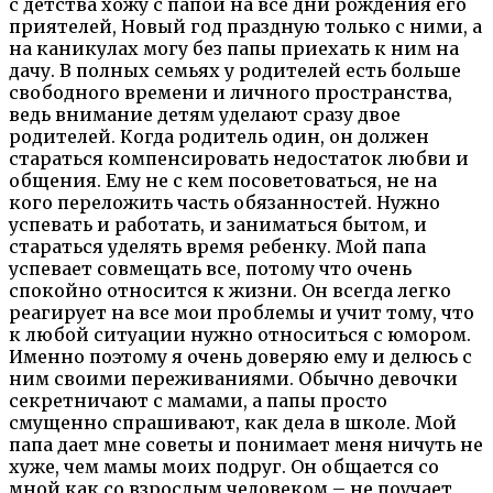
с детства хожу с папой на все дни рождения его
приятелей, Новый год праздную только с ними, а
на каникулах могу без папы приехать к ним на
дачу. В полных семьях у родителей есть больше
свободного времени и личного пространства,
ведь внимание детям уделают сразу двое
родителей. Когда родитель один, он должен
стараться компенсировать недостаток любви и
общения. Ему не с кем посоветоваться, не на
кого переложить часть обязанностей. Нужно
успевать и работать, и заниматься бытом, и
стараться уделять время ребенку. Мой папа
успевает совмещать все, потому что очень
спокойно относится к жизни. Он всегда легко
реагирует на все мои проблемы и учит тому, что
к любой ситуации нужно относиться с юмором.
Именно поэтому я очень доверяю ему и делюсь с
ним своими переживаниями. Обычно девочки
секретничают с мамами, а папы просто
смущенно спрашивают, как дела в школе. Мой
папа дает мне советы и понимает меня ничуть не
хуже, чем мамы моих подруг. Он общается со
мной как со взрослым человеком – не поучает