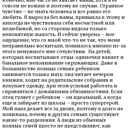
совсем не помню и поэтому не скучаю. Странное
чувство – не знать человека и все равно его
любить. Я выросла без мамы, привыкла к этому и
никогда не чувствовала себя несчастной или
нелюбимой, но со стороны видела только
непонятную жалость. И сейчас уверена – мое
ощущение, что со мной что-то не так, что меня
неправильно воспитали, появилось именно из-за
этого ненужного мне сочувствия. На детей,
которых воспитывают отцы-одиночки влияет и
банальное непонимание окружающих. Даже в
большинстве полных семьях ребенком
занимается только мать: она читает вечером
книжки, ходит на родительские собрания и
покупает одежду, при этом успевая работать и
справляться с домашними обязанностями. Если
отец гуляет с ребенком – он идеальный, а когда
еще и забирает из школы – просто супергерой.
Мой папа делает все за двоих, поэтому я долго не
понимала, почему в других семьях существуют
какие-то разделения. А люди из обычных
полных семей просто не представляют, как