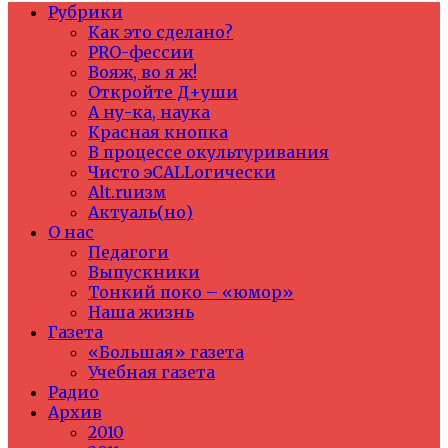
Рубрики
Как это сделано?
PRO-фессии
Вояж, во я ж!
Откройте Д+уши
А ну-ка, наука
Красная кнопка
В процессе окультуривания
Чисто эCALLогически
Alt.ruизм
Актуаль(но)
О нас
Педагоги
Выпускники
Тонкий поко – «юмор»
Наша жизнь
Газета
«Большая» газета
Учебная газета
Радио
Архив
2010