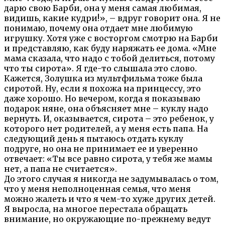
дарю свою Барби, она у меня самая любимая,
видишь, какие кудри!», – вдруг говорит она. Я не
понимаю, почему она отдает мне любимую
игрушку. Хотя уже с восторгом смотрю на Барби
и представляю, как буду наряжать ее дома. «Мне
мама сказала, что надо с тобой делиться, потому
что ты сирота». Я где-то слышала это слово.
Кажется, Золушка из мультфильма тоже была
сиротой. Ну, если я похожа на принцессу, это
даже хорошо. Но вечером, когда я показываю
подарок няне, она объясняет мне – куклу надо
вернуть. И, оказывается, сирота – это ребенок, у
которого нет родителей, а у меня есть папа. На
следующий день я пытаюсь отдать куклу
подруге, но она не принимает ее и уверенно
отвечает: «Ты все равно сирота, у тебя же мамы
нет, а папа не считается».
До этого случая я никогда не задумывалась о том,
что у меня неполноценная семья, что меня
можно жалеть и что я чем-то хуже других детей.
Я выросла, на многое перестала обращать
внимание, но окружающие по-прежнему ведут