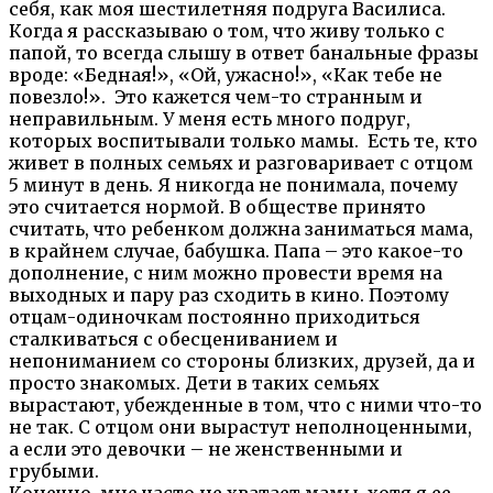
себя, как моя шестилетняя подруга Василиса.
Когда я рассказываю о том, что живу только с
папой, то всегда слышу в ответ банальные фразы
вроде: «Бедная!», «Ой, ужасно!», «Как тебе не
повезло!». Это кажется чем-то странным и
неправильным. У меня есть много подруг,
которых воспитывали только мамы. Есть те, кто
живет в полных семьях и разговаривает с отцом
5 минут в день. Я никогда не понимала, почему
это считается нормой. В обществе принято
считать, что ребенком должна заниматься мама,
в крайнем случае, бабушка. Папа – это какое-то
дополнение, с ним можно провести время на
выходных и пару раз сходить в кино. Поэтому
отцам-одиночкам постоянно приходиться
сталкиваться с обесцениванием и
непониманием со стороны близких, друзей, да и
просто знакомых. Дети в таких семьях
вырастают, убежденные в том, что с ними что-то
не так. С отцом они вырастут неполноценными,
а если это девочки – не женственными и
грубыми.
Конечно, мне часто не хватает мамы, хотя я ее