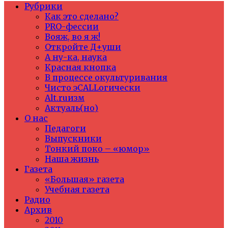
Рубрики
Как это сделано?
PRO-фессии
Вояж, во я ж!
Откройте Д+уши
А ну-ка, наука
Красная кнопка
В процессе окультуривания
Чисто эCALLогически
Alt.ruизм
Актуаль(но)
О нас
Педагоги
Выпускники
Тонкий поко – «юмор»
Наша жизнь
Газета
«Большая» газета
Учебная газета
Радио
Архив
2010