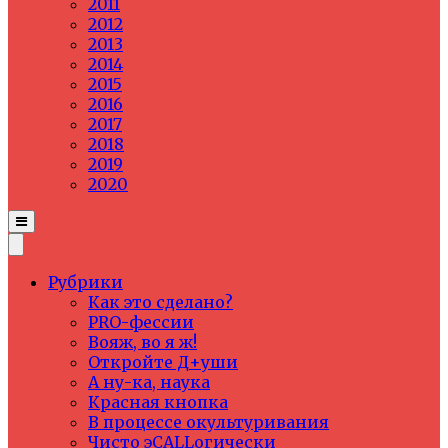
2011
2012
2013
2014
2015
2016
2017
2018
2019
2020
Рубрики
Как это сделано?
PRO-фессии
Вояж, во я ж!
Откройте Д+уши
А ну-ка, наука
Красная кнопка
В процессе окультуривания
Чисто эCALLогически