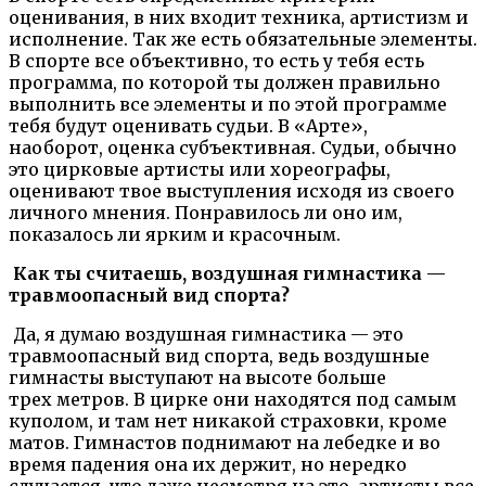
оценивания, в них входит техника, артистизм и
исполнение. Так же есть обязательные элементы.
В спорте все объективно, то есть у тебя есть
программа, по которой ты должен правильно
выполнить все элементы и по этой программе
тебя будут оценивать судьи. В «Арте»,
наоборот, оценка субъективная. Судьи, обычно
это цирковые артисты или хореографы,
оценивают твое выступления исходя из своего
личного мнения. Понравилось ли оно им,
показалось ли ярким и красочным.
Как ты считаешь
,
воздушная гимнастика —
травмоопасный вид спорта?
Да, я думаю воздушная гимнастика — это
травмоопасный вид спорта, ведь воздушные
гимнасты выступают на высоте больше
трех метров. В цирке они находятся под самым
куполом, и там нет никакой страховки, кроме
матов. Гимнастов поднимают на лебедке и во
время падения она их держит, но нередко
случается, что даже несмотря на это, артисты все