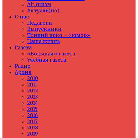
Alt.ruизм
Актуаль(но)
О нас
Педагоги
Выпускники
Тонкий поко – «юмор»
Наша жизнь
Газета
«Большая» газета
Учебная газета
Радио
Архив
2010
2011
2012
2013
2014
2015
2016
2017
2018
2019