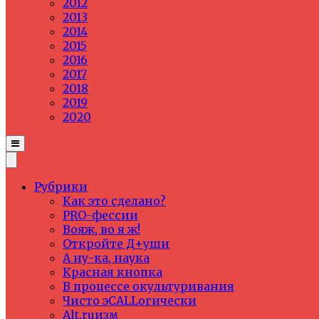
2012
2013
2014
2015
2016
2017
2018
2019
2020
Рубрики
Как это сделано?
PRO-фессии
Вояж, во я ж!
Откройте Д+уши
А ну-ка, наука
Красная кнопка
В процессе окультуривания
Чисто эCALLогически
Alt.ruизм