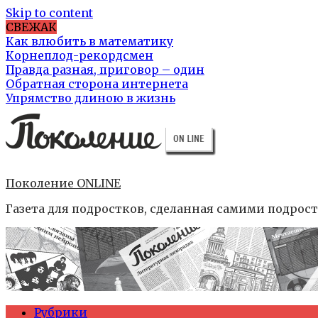
Skip to content
СВЕЖАК
Как влюбить в математику
Корнеплод-рекордсмен
Правда разная, приговор – один
Обратная сторона интернета
Упрямство длиною в жизнь
Поколение ONLINE
Газета для подростков, сделанная самими подрос
Рубрики