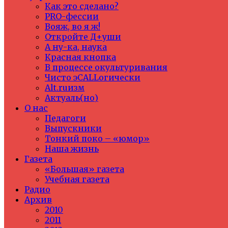
Как это сделано?
PRO-фессии
Вояж, во я ж!
Откройте Д+уши
А ну-ка, наука
Красная кнопка
В процессе окультуривания
Чисто эCALLогически
Alt.ruизм
Актуаль(но)
О нас
Педагоги
Выпускники
Тонкий поко – «юмор»
Наша жизнь
Газета
«Большая» газета
Учебная газета
Радио
Архив
2010
2011