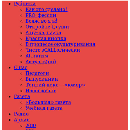
Рубрики
Как это сделано?
PRO-фессии
Вояж, во я ж!
Откройте Д+уши
А ну-ка, наука
Красная кнопка
В процессе окультуривания
Чисто эCALLогически
Alt.ruизм
Актуаль(но)
О нас
Педагоги
Выпускники
Тонкий поко – «юмор»
Наша жизнь
Газета
«Большая» газета
Учебная газета
Радио
Архив
2010