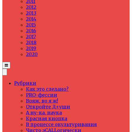
2011
2012
2013
2014
2015
2016
2017
2018
2019
2020
Рубрики
Как это сделано?
PRO-фессии
Вояж, во я ж!
Откройте Д+уши
А ну-ка, наука
Красная кнопка
В процессе окультуривания
Чисто эCALLогически