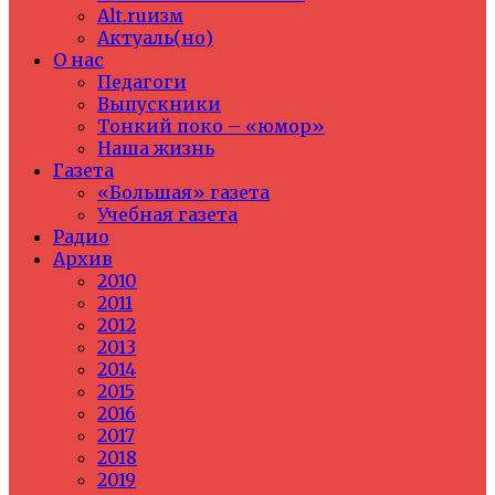
Alt.ruизм
Актуаль(но)
О нас
Педагоги
Выпускники
Тонкий поко – «юмор»
Наша жизнь
Газета
«Большая» газета
Учебная газета
Радио
Архив
2010
2011
2012
2013
2014
2015
2016
2017
2018
2019