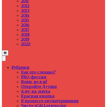
2011
2012
2013
2014
2015
2016
2017
2018
2019
2020
Рубрики
Как это сделано?
PRO-фессии
Вояж, во я ж!
Откройте Д+уши
А ну-ка, наука
Красная кнопка
В процессе окультуривания
Чисто эCALLогически