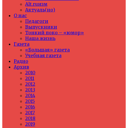
Alt.ruизм
Актуаль(но)
О нас
Педагоги
Выпускники
Тонкий поко – «юмор»
Наша жизнь
Газета
«Большая» газета
Учебная газета
Радио
Архив
2010
2011
2012
2013
2014
2015
2016
2017
2018
2019