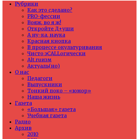
Рубрики
Как это сделано?
PRO-фессии
Вояж, во я ж!
Откройте Д+уши
А ну-ка, наука
Красная кнопка
В процессе окультуривания
Чисто эCALLогически
Alt.ruизм
Актуаль(но)
О нас
Педагоги
Выпускники
Тонкий поко – «юмор»
Наша жизнь
Газета
«Большая» газета
Учебная газета
Радио
Архив
2010