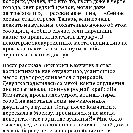
которых, увидев, что кто-то, пусть даже в черте
города, рвет редкий цветок, могли даже
оштрафовать», — рассказывает она, — «Сейчас
охрана стала строже. Теперь, если хочешь
поехать на вулканы, обязательно нужно об этом
сообщить, чтобы в случае, если нарушишь
какие-то правила, получить штраф». В
некоторые экскурсионные места специально не
прокладывают наземные пути, чтобы
ограничить к ним доступ.
После рассказа Виктории Камчатку я стал
воспринимать как отдаленное, уединенное
место, где город сливается с природой.
Девушка поделилась со мной, какие ощущения
она испытывала, покинув родной край: «На
Камчатке, просыпаясь утром, видишь перед
собой не высотные дома, не «каменные
джунгли», а вулкан. Когда после Камчатки я
переехала в Москву, просыпаясь, я не могла
поверить: «где горы, где вулканы?!» Мне было
тяжело, ведь я ежедневно их видела — мой дом в
лесу на берегу реки и впереди Авачинская