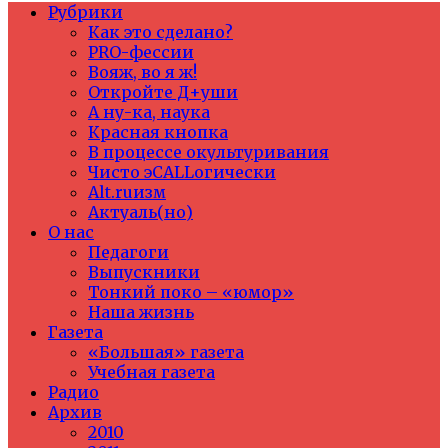
Рубрики
Как это сделано?
PRO-фессии
Вояж, во я ж!
Откройте Д+уши
А ну-ка, наука
Красная кнопка
В процессе окультуривания
Чисто эCALLогически
Alt.ruизм
Актуаль(но)
О нас
Педагоги
Выпускники
Тонкий поко – «юмор»
Наша жизнь
Газета
«Большая» газета
Учебная газета
Радио
Архив
2010