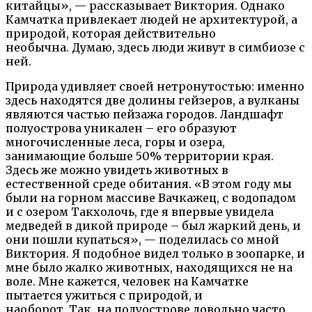
китайцы», — рассказывает Виктория. Однако
Камчатка привлекает людей не архитектурой, а
природой, которая действительно
необычна. Думаю, здесь люди живут в симбиозе с
ней.
Природа удивляет своей нетронутостью: именно
здесь находятся две долины гейзеров, а вулканы
являются частью пейзажа городов. Ландшафт
полуострова уникален – его образуют
многочисленные леса, горы и озера,
занимающие больше 50% территории края.
Здесь же можно увидеть животных в
естественной среде обитания. «В этом году мы
были на горном массиве Вачкажец, с водопадом
и с озером Такхолочь, где я впервые увидела
медведей в дикой природе – был жаркий день, и
они пошли купаться», — поделилась со мной
Виктория. Я подобное видел только в зоопарке, и
мне было жалко животных, находящихся не на
воле. Мне кажется, человек на Камчатке
пытается ужиться с природой, и
наоборот. Так, на полуострове довольно часто