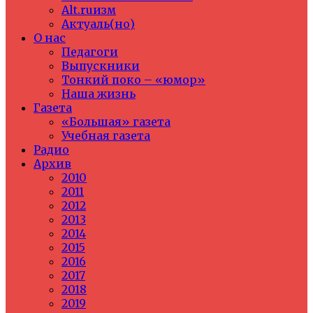
Alt.ruизм
Актуаль(но)
О нас
Педагоги
Выпускники
Тонкий поко – «юмор»
Наша жизнь
Газета
«Большая» газета
Учебная газета
Радио
Архив
2010
2011
2012
2013
2014
2015
2016
2017
2018
2019