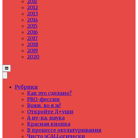
2011
2012
2013
2014
2015
2016
2017
2018
2019
2020
Рубрики
Как это сделано?
PRO-фессии
Вояж, во я ж!
Откройте Д+уши
А ну-ка, наука
Красная кнопка
В процессе окультуривания
Чисто эCALLогически