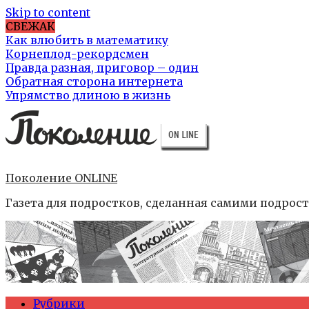
Skip to content
СВЕЖАК
Как влюбить в математику
Корнеплод-рекордсмен
Правда разная, приговор – один
Обратная сторона интернета
Упрямство длиною в жизнь
Поколение ONLINE
Газета для подростков, сделанная самими подрос
Рубрики