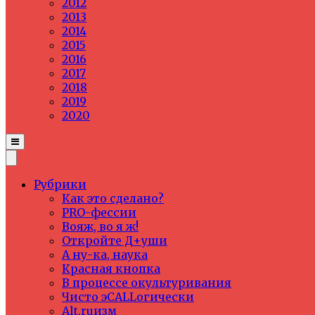
2012
2013
2014
2015
2016
2017
2018
2019
2020
Рубрики
Как это сделано?
PRO-фессии
Вояж, во я ж!
Откройте Д+уши
А ну-ка, наука
Красная кнопка
В процессе окультуривания
Чисто эCALLогически
Alt.ruизм