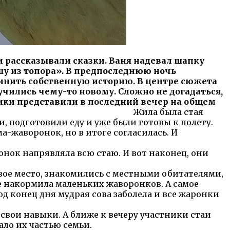
 рассказывали сказки. Ваня надевал шапку
у из топора». В предпоследнюю ночь
чинить собственную историю. В центре сюжета
чились чему-то новому. Сложно не догадаться,
чики представили в последний вечер на общем
 была стая
 подготовили еду и уже были готовы к полету.
-жаворонок, но в итоге согласилась. И
онок напрявляла всю стаю. И вот наконец, они
вое место, знакомились с местными обитателями,
е накормила маленьких жаворонков. А самое
од конец дня мудрая сова заболела и все жаронки
свои навыки. А ближе к вечеру участники стаи
ло их частью семьи.