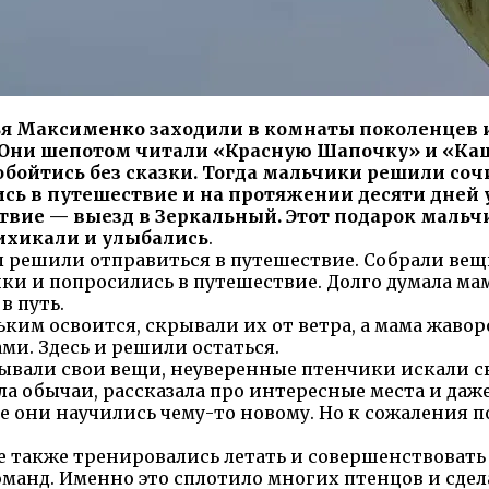
ья Максименко заходили в комнаты поколенцев и
. Они шепотом читали «Красную Шапочку» и «Каш
обойтись без сказки. Тогда мальчики решили со
сь в путешествие и на протяжении десяти дней у
твие — выезд в Зеркальный. Этот подарок маль
хихикали и улыбались
. Жила
решили отправиться в путешествие. Собрали вещи,
 и попросились в путешествие. Долго думала мама
в путь.
ким освоится, скрывали их от ветра, а мама жавор
ми. Здесь и решили остаться.
дывали свои вещи, неуверенные птенчики искали с
ла обычаи, рассказала про интересные места и даж
де они научились чему-то новому. Но к сожаления п
 также тренировались летать и совершенствовать 
манд. Именно это сплотило многих птенцов и сдела