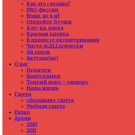
Как это сделано?
PRO-фессии
Вояж, во я ж!
Откройте Д+уши
А ну-ка, наука
Красная кнопка
В процессе окультуривания
Чисто эCALLогически
Alt.ruизм
Актуаль(но)
О нас
Педагоги
Выпускники
Тонкий поко – «юмор»
Наша жизнь
Газета
«Большая» газета
Учебная газета
Радио
Архив
2010
2011