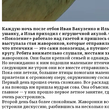
Каждую ночь после отбоя Иван Вакуленко и Ил
ушанку, а Илья приходил с игрушечной акулой
«Поколение» работало над газетой и пришлось 
выступала стая жаворонков, которые отправили
что птенчики — это сами поколенцы, а путешес
кругу. Ребята внимательно слушали, местами 
жаворонков. Они были крепкой семьей и однажды 
Но неожиданно к ним подошли маленькие птенчики
следующим же утром они все вместе отправились 
Пока они летели, большие птицы помогали малень
прилетели к огромному озеру, окруженному сосна
Первый день прошел очень скомкано. Все раскла
а на помощь им пришла мудрая сова. Она объясни
главное — у них прошло первое летное занятие, г
очень расстроились.
Второй день был более спокойным. Жаворонки все
устроили дискуссию, разбившись на несколько ко