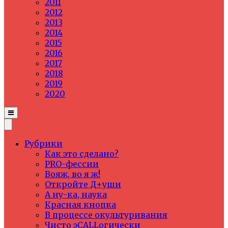
2011
2012
2013
2014
2015
2016
2017
2018
2019
2020
Рубрики
Как это сделано?
PRO-фессии
Вояж, во я ж!
Откройте Д+уши
А ну-ка, наука
Красная кнопка
В процессе окультуривания
Чисто эCALLогически