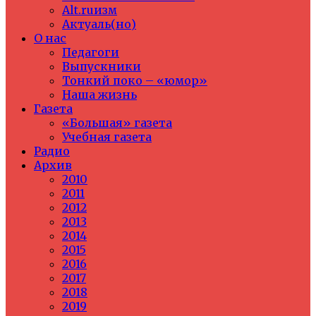
Alt.ruизм
Актуаль(но)
О нас
Педагоги
Выпускники
Тонкий поко – «юмор»
Наша жизнь
Газета
«Большая» газета
Учебная газета
Радио
Архив
2010
2011
2012
2013
2014
2015
2016
2017
2018
2019