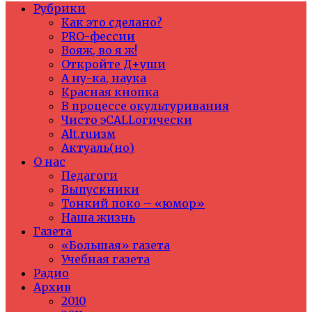
Рубрики
Как это сделано?
PRO-фессии
Вояж, во я ж!
Откройте Д+уши
А ну-ка, наука
Красная кнопка
В процессе окультуривания
Чисто эCALLогически
Alt.ruизм
Актуаль(но)
О нас
Педагоги
Выпускники
Тонкий поко – «юмор»
Наша жизнь
Газета
«Большая» газета
Учебная газета
Радио
Архив
2010