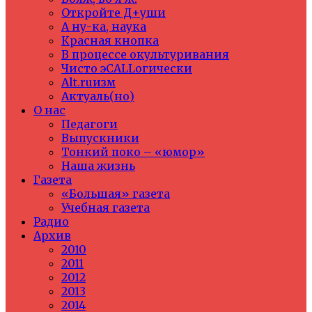
Откройте Д+уши
А ну-ка, наука
Красная кнопка
В процессе окультуривания
Чисто эCALLогически
Alt.ruизм
Актуаль(но)
О нас
Педагоги
Выпускники
Тонкий поко – «юмор»
Наша жизнь
Газета
«Большая» газета
Учебная газета
Радио
Архив
2010
2011
2012
2013
2014