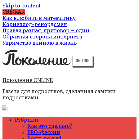
Skip to content
СВЕЖАК
Как влюбить в математику
Корнеплод-рекордсмен
Правда разная, приговор – один
Обратная сторона интернета
Упрямство длиною в жизнь
Поколение ONLINE
Газета для подростков, сделанная самими
подростками
Рубрики
Как это сделано?
PRO-фессии
Вояж, во я ж!