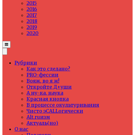
2015
2016
2017
2018
2019
2020
Рубрики
Как это сделано?
PRO-фессии
Вояж, во я ж!
Откройте Д+уши
А ну-ка, наука
Красная кнопка
В процессе окультуривания
Чисто эCALLогически
Alt.ruизм
Актуаль(но)
О нас