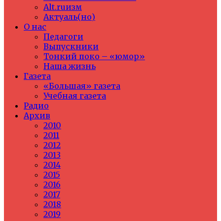
Alt.ruизм
Актуаль(но)
О нас
Педагоги
Выпускники
Тонкий поко – «юмор»
Наша жизнь
Газета
«Большая» газета
Учебная газета
Радио
Архив
2010
2011
2012
2013
2014
2015
2016
2017
2018
2019