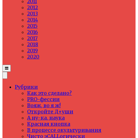
2011
2012
2013
2014
2015
2016
2017
2018
2019
2020
Рубрики
Как это сделано?
PRO-фессии
Вояж, во я ж!
Откройте Д+уши
А ну-ка, наука
Красная кнопка
В процессе окультуривания
Чисто эCALLогически