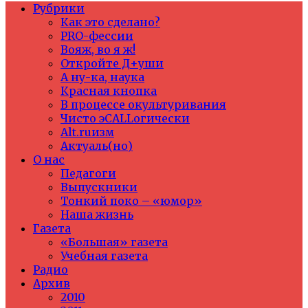
Рубрики
Как это сделано?
PRO-фессии
Вояж, во я ж!
Откройте Д+уши
А ну-ка, наука
Красная кнопка
В процессе окультуривания
Чисто эCALLогически
Alt.ruизм
Актуаль(но)
О нас
Педагоги
Выпускники
Тонкий поко – «юмор»
Наша жизнь
Газета
«Большая» газета
Учебная газета
Радио
Архив
2010