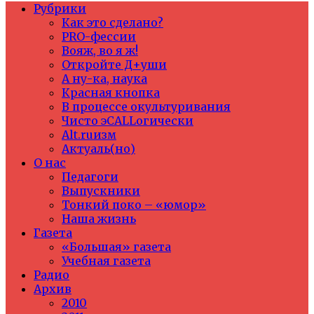
Рубрики
Как это сделано?
PRO-фессии
Вояж, во я ж!
Откройте Д+уши
А ну-ка, наука
Красная кнопка
В процессе окультуривания
Чисто эCALLогически
Alt.ruизм
Актуаль(но)
О нас
Педагоги
Выпускники
Тонкий поко – «юмор»
Наша жизнь
Газета
«Большая» газета
Учебная газета
Радио
Архив
2010