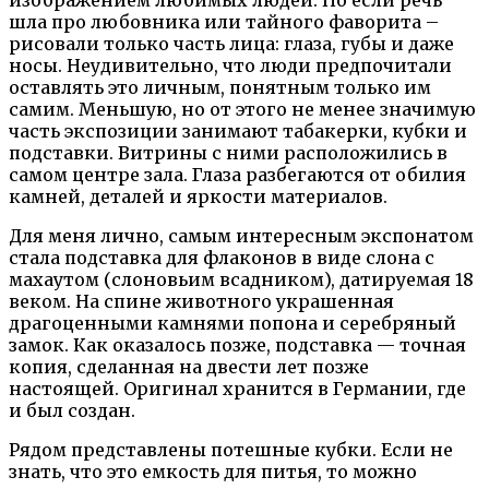
шла про любовника или тайного фаворита –
рисовали только часть лица: глаза, губы и даже
носы. Неудивительно, что люди предпочитали
оставлять это личным, понятным только им
самим. Меньшую, но от этого не менее значимую
часть экспозиции занимают табакерки, кубки и
подставки. Витрины с ними расположились в
самом центре зала. Глаза разбегаются от обилия
камней, деталей и яркости материалов.
Для меня лично, самым интересным экспонатом
стала подставка для флаконов в виде слона с
махаутом (слоновьим всадником), датируемая 18
веком. На спине животного украшенная
драгоценными камнями попона и серебряный
замок. Как оказалось позже, подставка — точная
копия, сделанная на двести лет позже
настоящей. Оригинал хранится в Германии, где
и был создан.
Рядом представлены потешные кубки. Если не
знать, что это емкость для питья, то можно