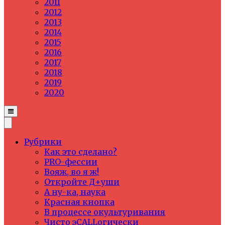
2011
2012
2013
2014
2015
2016
2017
2018
2019
2020
Рубрики
Как это сделано?
PRO-фессии
Вояж, во я ж!
Откройте Д+уши
А ну-ка, наука
Красная кнопка
В процессе окультуривания
Чисто эCALLогически