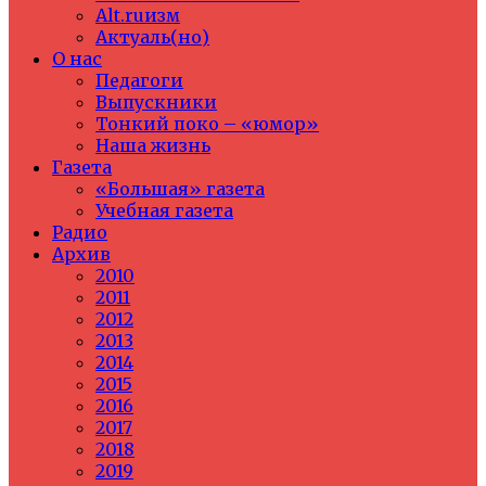
Alt.ruизм
Актуаль(но)
О нас
Педагоги
Выпускники
Тонкий поко – «юмор»
Наша жизнь
Газета
«Большая» газета
Учебная газета
Радио
Архив
2010
2011
2012
2013
2014
2015
2016
2017
2018
2019