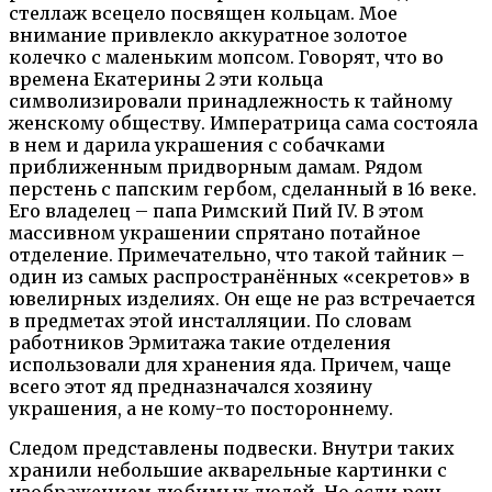
стеллаж всецело посвящен кольцам. Мое
внимание привлекло аккуратное золотое
колечко с маленьким мопсом. Говорят, что во
времена Екатерины 2 эти кольца
символизировали принадлежность к тайному
женскому обществу. Императрица сама состояла
в нем и дарила украшения с собачками
приближенным придворным дамам. Рядом
перстень с папским гербом, сделанный в 16 веке.
Его владелец – папа Римский Пий IV. В этом
массивном украшении спрятано потайное
отделение. Примечательно, что такой тайник –
один из самых распространённых «секретов» в
ювелирных изделиях. Он еще не раз встречается
в предметах этой инсталляции. По словам
работников Эрмитажа такие отделения
использовали для хранения яда. Причем, чаще
всего этот яд предназначался хозяину
украшения, а не кому-то постороннему.
Следом представлены подвески. Внутри таких
хранили небольшие акварельные картинки с
изображением любимых людей. Но если речь