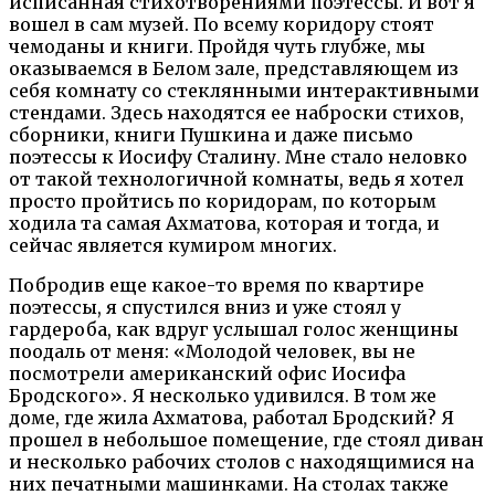
исписанная стихотворениями поэтессы. И вот я
вошел в сам музей. По всему коридору стоят
чемоданы и книги. Пройдя чуть глубже, мы
оказываемся в Белом зале, представляющем из
себя комнату со стеклянными интерактивными
стендами. Здесь находятся ее наброски стихов,
сборники, книги Пушкина и даже письмо
поэтессы к Иосифу Сталину. Мне стало неловко
от такой технологичной комнаты, ведь я хотел
просто пройтись по коридорам, по которым
ходила та самая Ахматова, которая и тогда, и
сейчас является кумиром многих.
Побродив еще какое-то время по квартире
поэтессы, я спустился вниз и уже стоял у
гардероба, как вдруг услышал голос женщины
поодаль от меня: «Молодой человек, вы не
посмотрели американский офис Иосифа
Бродского». Я несколько удивился. В том же
доме, где жила Ахматова, работал Бродский? Я
прошел в небольшое помещение, где стоял диван
и несколько рабочих столов с находящимися на
них печатными машинками. На столах также