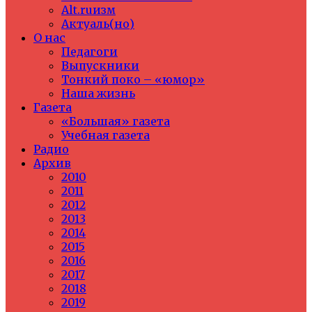
Alt.ruизм
Актуаль(но)
О нас
Педагоги
Выпускники
Тонкий поко – «юмор»
Наша жизнь
Газета
«Большая» газета
Учебная газета
Радио
Архив
2010
2011
2012
2013
2014
2015
2016
2017
2018
2019