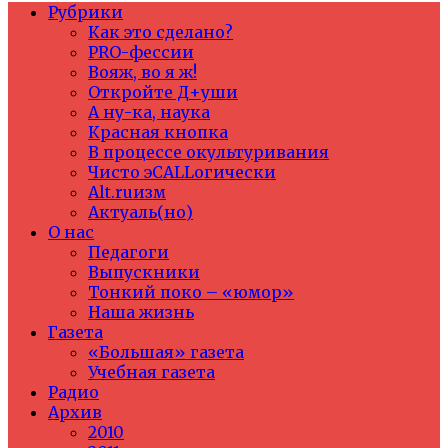
Рубрики
Как это сделано?
PRO-фессии
Вояж, во я ж!
Откройте Д+уши
А ну-ка, наука
Красная кнопка
В процессе окультуривания
Чисто эCALLогически
Alt.ruизм
Актуаль(но)
О нас
Педагоги
Выпускники
Тонкий поко – «юмор»
Наша жизнь
Газета
«Большая» газета
Учебная газета
Радио
Архив
2010