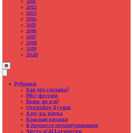
2011
2012
2013
2014
2015
2016
2017
2018
2019
2020
Рубрики
Как это сделано?
PRO-фессии
Вояж, во я ж!
Откройте Д+уши
А ну-ка, наука
Красная кнопка
В процессе окультуривания
Чисто эCALLогически