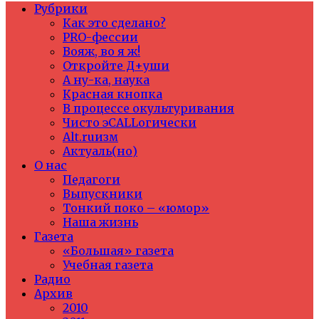
Рубрики
Как это сделано?
PRO-фессии
Вояж, во я ж!
Откройте Д+уши
А ну-ка, наука
Красная кнопка
В процессе окультуривания
Чисто эCALLогически
Alt.ruизм
Актуаль(но)
О нас
Педагоги
Выпускники
Тонкий поко – «юмор»
Наша жизнь
Газета
«Большая» газета
Учебная газета
Радио
Архив
2010