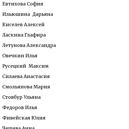
Евтихова София
Ильюшина Дарьяна
Киселев Алексей
Ласкина Глафира
Летунова Александра
Овечкин Илья
Русецкий Максим
Силаева Анастасия
Смольянова Мария
Стовбур Ульяна
Федоров Илья
Фивейская Юлия
Чешева Анна