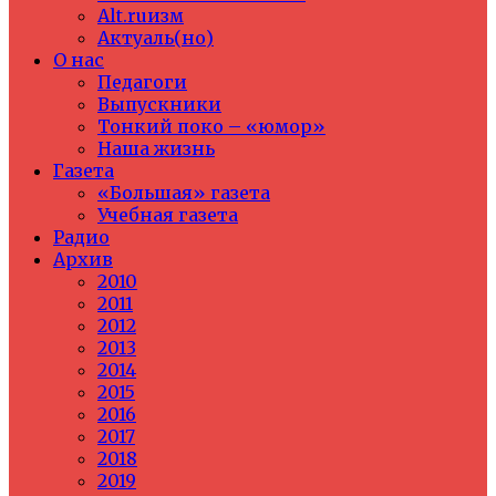
Alt.ruизм
Актуаль(но)
О нас
Педагоги
Выпускники
Тонкий поко – «юмор»
Наша жизнь
Газета
«Большая» газета
Учебная газета
Радио
Архив
2010
2011
2012
2013
2014
2015
2016
2017
2018
2019