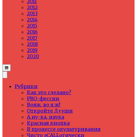
2011
2012
2013
2014
2015
2016
2017
2018
2019
2020
Рубрики
Как это сделано?
PRO-фессии
Вояж, во я ж!
Откройте Д+уши
А ну-ка, наука
Красная кнопка
В процессе окультуривания
Чисто эCALLогически