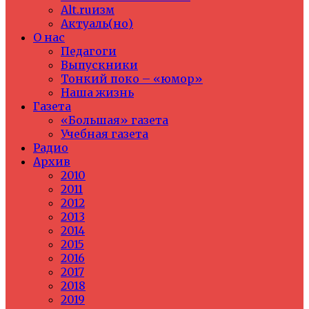
Alt.ruизм
Актуаль(но)
О нас
Педагоги
Выпускники
Тонкий поко – «юмор»
Наша жизнь
Газета
«Большая» газета
Учебная газета
Радио
Архив
2010
2011
2012
2013
2014
2015
2016
2017
2018
2019