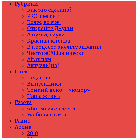
Рубрики
Как это сделано?
PRO-фессии
Вояж, во я ж!
Откройте Д+уши
А ну-ка, наука
Красная кнопка
В процессе окультуривания
Чисто эCALLогически
Alt.ruизм
Актуаль(но)
О нас
Педагоги
Выпускники
Тонкий поко – «юмор»
Наша жизнь
Газета
«Большая» газета
Учебная газета
Радио
Архив
2010