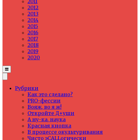
2011
2012
2013
2014
2015
2016
2017
2018
2019
2020
Рубрики
Как это сделано?
PRO-фессии
Вояж, во я ж!
Откройте Д+уши
А ну-ка, наука
Красная кнопка
В процессе окультуривания
Чисто эCALLогически