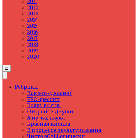
2011
2012
2013
2014
2015
2016
2017
2018
2019
2020
Рубрики
Как это сделано?
PRO-фессии
Вояж, во я ж!
Откройте Д+уши
А ну-ка, наука
Красная кнопка
В процессе окультуривания
Чисто эCALLогически