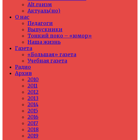
Alt.ruизм
Актуаль(но)
О нас
Педагоги
Выпускники
Тонкий поко – «юмор»
Наша жизнь
Газета
«Большая» газета
Учебная газета
Радио
Архив
2010
2011
2012
2013
2014
2015
2016
2017
2018
2019