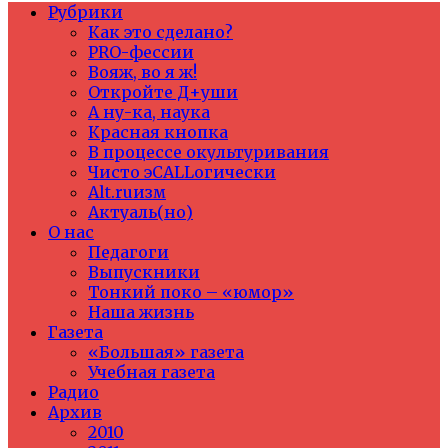
Рубрики
Как это сделано?
PRO-фессии
Вояж, во я ж!
Откройте Д+уши
А ну-ка, наука
Красная кнопка
В процессе окультуривания
Чисто эCALLогически
Alt.ruизм
Актуаль(но)
О нас
Педагоги
Выпускники
Тонкий поко – «юмор»
Наша жизнь
Газета
«Большая» газета
Учебная газета
Радио
Архив
2010