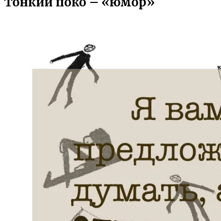
Тонкий поко – «юмор»