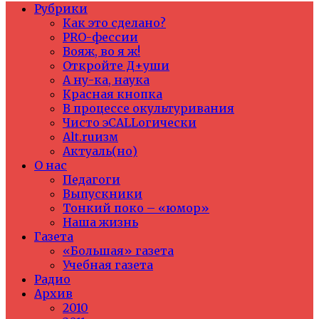
Рубрики
Как это сделано?
PRO-фессии
Вояж, во я ж!
Откройте Д+уши
А ну-ка, наука
Красная кнопка
В процессе окультуривания
Чисто эCALLогически
Alt.ruизм
Актуаль(но)
О нас
Педагоги
Выпускники
Тонкий поко – «юмор»
Наша жизнь
Газета
«Большая» газета
Учебная газета
Радио
Архив
2010