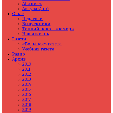
Alt.ruизм
Актуаль(но)
О нас
Педагоги
Выпускники
Тонкий поко – «юмор»
Наша жизнь
Газета
«Большая» газета
Учебная газета
Радио
Архив
2010
2011
2012
2013
2014
2015
2016
2017
2018
2019