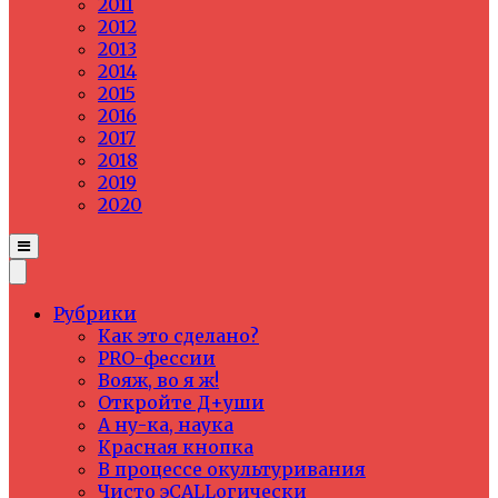
2011
2012
2013
2014
2015
2016
2017
2018
2019
2020
Рубрики
Как это сделано?
PRO-фессии
Вояж, во я ж!
Откройте Д+уши
А ну-ка, наука
Красная кнопка
В процессе окультуривания
Чисто эCALLогически