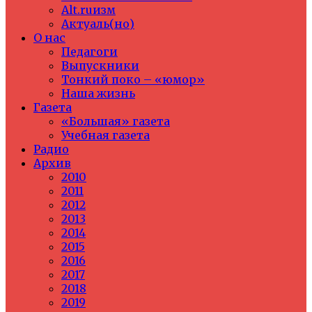
Alt.ruизм
Актуаль(но)
О нас
Педагоги
Выпускники
Тонкий поко – «юмор»
Наша жизнь
Газета
«Большая» газета
Учебная газета
Радио
Архив
2010
2011
2012
2013
2014
2015
2016
2017
2018
2019