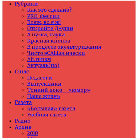
Рубрики
Как это сделано?
PRO-фессии
Вояж, во я ж!
Откройте Д+уши
А ну-ка, наука
Красная кнопка
В процессе окультуривания
Чисто эCALLогически
Alt.ruизм
Актуаль(но)
О нас
Педагоги
Выпускники
Тонкий поко – «юмор»
Наша жизнь
Газета
«Большая» газета
Учебная газета
Радио
Архив
2010