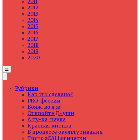
2011
2012
2013
2014
2015
2016
2017
2018
2019
2020
Рубрики
Как это сделано?
PRO-фессии
Вояж, во я ж!
Откройте Д+уши
А ну-ка, наука
Красная кнопка
В процессе окультуривания
Чисто эCALLогически