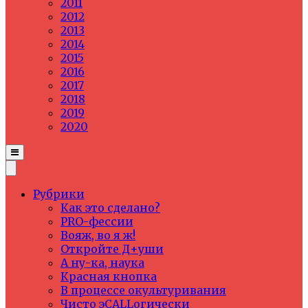
2011
2012
2013
2014
2015
2016
2017
2018
2019
2020
Рубрики
Как это сделано?
PRO-фессии
Вояж, во я ж!
Откройте Д+уши
А ну-ка, наука
Красная кнопка
В процессе окультуривания
Чисто эCALLогически