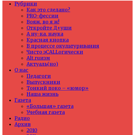
Рубрики
Как это сделано?
PRO-фессии
Вояж, во я ж!
Откройте Д+уши
А ну-ка, наука
Красная кнопка
В процессе окультуривания
Чисто эCALLогически
Alt.ruизм
Актуаль(но)
О нас
Педагоги
Выпускники
Тонкий поко – «юмор»
Наша жизнь
Газета
«Большая» газета
Учебная газета
Радио
Архив
2010