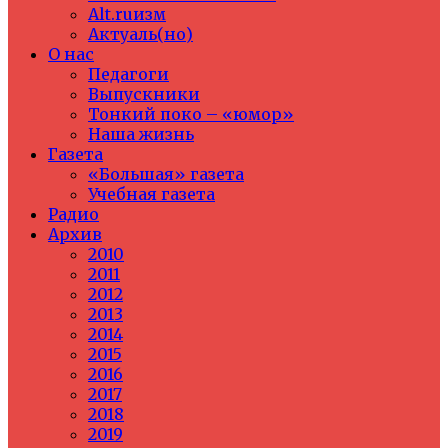
Alt.ruизм
Актуаль(но)
О нас
Педагоги
Выпускники
Тонкий поко – «юмор»
Наша жизнь
Газета
«Большая» газета
Учебная газета
Радио
Архив
2010
2011
2012
2013
2014
2015
2016
2017
2018
2019