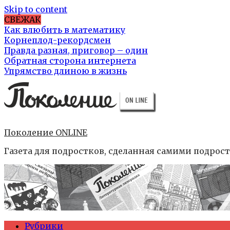
Skip to content
СВЕЖАК
Как влюбить в математику
Корнеплод-рекордсмен
Правда разная, приговор – один
Обратная сторона интернета
Упрямство длиною в жизнь
Поколение ONLINE
Газета для подростков, сделанная самими подрос
Рубрики