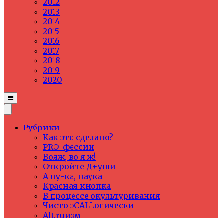
2012
2013
2014
2015
2016
2017
2018
2019
2020
Рубрики
Как это сделано?
PRO-фессии
Вояж, во я ж!
Откройте Д+уши
А ну-ка, наука
Красная кнопка
В процессе окультуривания
Чисто эCALLогически
Alt.ruизм