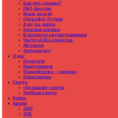
Как это сделано?
PRO-фессии
Вояж, во я ж!
Откройте Д+уши
А ну-ка, наука
Красная кнопка
В процессе окультуривания
Чисто эCALLогически
Alt.ruизм
Актуаль(но)
О нас
Педагоги
Выпускники
Тонкий поко – «юмор»
Наша жизнь
Газета
«Большая» газета
Учебная газета
Радио
Архив
2010
2011