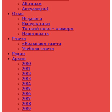
Alt.ruизм
Актуаль(но)
О нас
Педагоги
Выпускники
Тонкий поко – «юмор»
Наша жизнь
Газета
«Большая» газета
Учебная газета
Радио
Архив
2010
2011
2012
2013
2014
2015
2016
2017
2018
2019