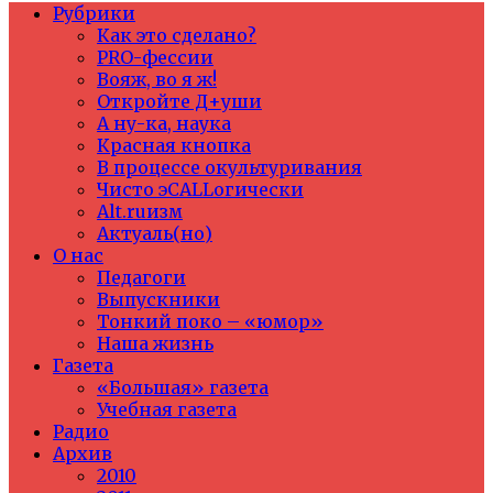
Рубрики
Как это сделано?
PRO-фессии
Вояж, во я ж!
Откройте Д+уши
А ну-ка, наука
Красная кнопка
В процессе окультуривания
Чисто эCALLогически
Alt.ruизм
Актуаль(но)
О нас
Педагоги
Выпускники
Тонкий поко – «юмор»
Наша жизнь
Газета
«Большая» газета
Учебная газета
Радио
Архив
2010