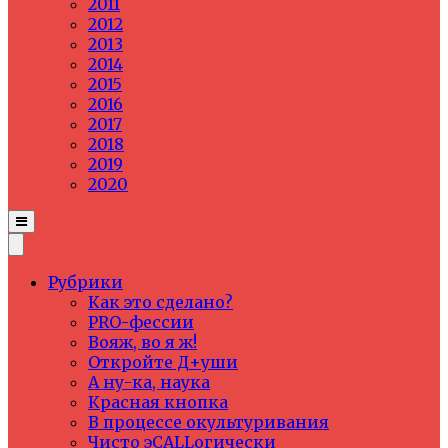
2011
2012
2013
2014
2015
2016
2017
2018
2019
2020
Рубрики
Как это сделано?
PRO-фессии
Вояж, во я ж!
Откройте Д+уши
А ну-ка, наука
Красная кнопка
В процессе окультуривания
Чисто эCALLогически