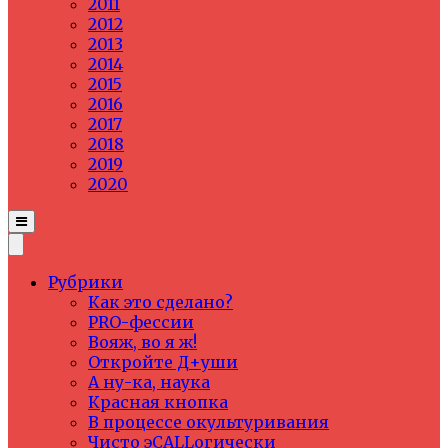
2011
2012
2013
2014
2015
2016
2017
2018
2019
2020
Рубрики
Как это сделано?
PRO-фессии
Вояж, во я ж!
Откройте Д+уши
А ну-ка, наука
Красная кнопка
В процессе окультуривания
Чисто эCALLогически