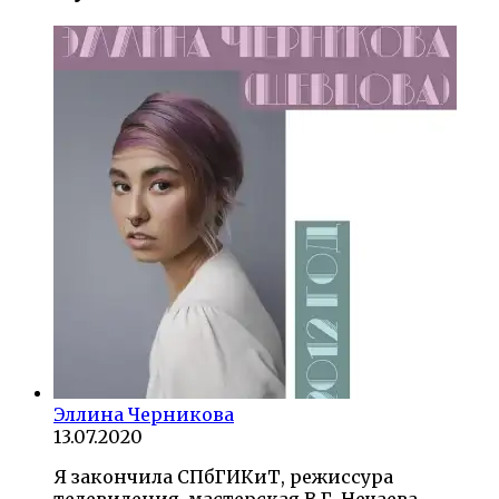
Эллина Черникова
13.07.2020
Я закончила СПбГИКиТ, режиссура
телевидения, мастерская В.Г. Нечаева,