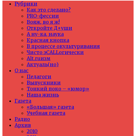
Рубрики
Как это сделано?
PRO-фессии
Вояж, во я ж!
Откройте Д+уши
А ну-ка, наука
Красная кнопка
В процессе окультуривания
Чисто эCALLогически
Alt.ruизм
Актуаль(но)
О нас
Педагоги
Выпускники
Тонкий поко – «юмор»
Наша жизнь
Газета
«Большая» газета
Учебная газета
Радио
Архив
2010