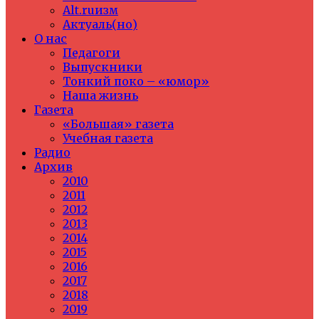
Alt.ruизм
Актуаль(но)
О нас
Педагоги
Выпускники
Тонкий поко – «юмор»
Наша жизнь
Газета
«Большая» газета
Учебная газета
Радио
Архив
2010
2011
2012
2013
2014
2015
2016
2017
2018
2019