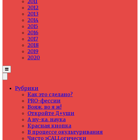
2011
2012
2013
2014
2015
2016
2017
2018
2019
2020
Рубрики
Как это сделано?
PRO-фессии
Вояж, во я ж!
Откройте Д+уши
А ну-ка, наука
Красная кнопка
В процессе окультуривания
Чисто эCALLогически