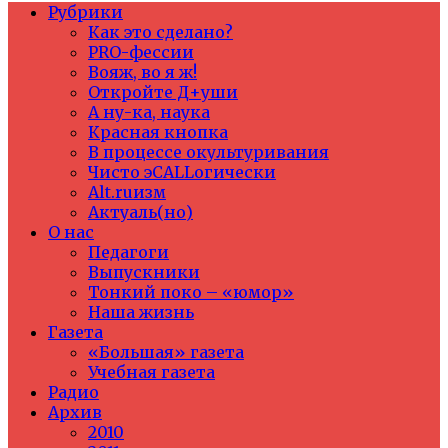
Рубрики
Как это сделано?
PRO-фессии
Вояж, во я ж!
Откройте Д+уши
А ну-ка, наука
Красная кнопка
В процессе окультуривания
Чисто эCALLогически
Alt.ruизм
Актуаль(но)
О нас
Педагоги
Выпускники
Тонкий поко – «юмор»
Наша жизнь
Газета
«Большая» газета
Учебная газета
Радио
Архив
2010