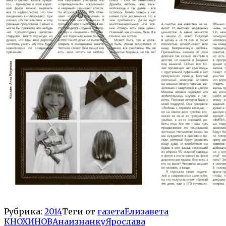
Рубрика:
2014
Теги от
газета
Елизавета
КНОХИНОВА
наизнанку
Ярослава