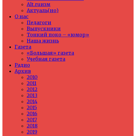
Alt.ruизм
Актуаль(но)
О нас
Педагоги
Выпускники
Тонкий поко – «юмор»
Наша жизнь
Газета
«Большая» газета
Учебная газета
Радио
Архив
2010
2011
2012
2013
2014
2015
2016
2017
2018
2019