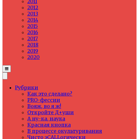
2011
2012
2013
2014
2015
2016
2017
2018
2019
2020
Рубрики
Как это сделано?
PRO-фессии
Вояж, во я ж!
Откройте Д+уши
А ну-ка, наука
Красная кнопка
В процессе окультуривания
Чисто эCALLогически