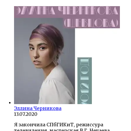
Эллина Черникова
13.07.2020
Я закончила СПбГИКиТ, режиссура
телевидения, мастерская В.Г. Нечаева,