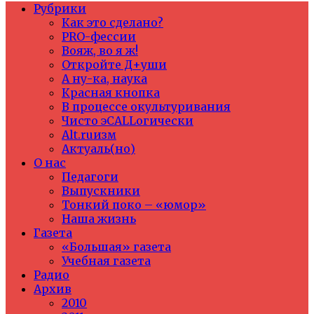
Рубрики
Как это сделано?
PRO-фессии
Вояж, во я ж!
Откройте Д+уши
А ну-ка, наука
Красная кнопка
В процессе окультуривания
Чисто эCALLогически
Alt.ruизм
Актуаль(но)
О нас
Педагоги
Выпускники
Тонкий поко – «юмор»
Наша жизнь
Газета
«Большая» газета
Учебная газета
Радио
Архив
2010