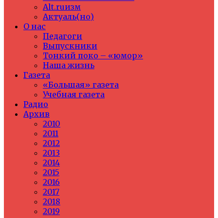
Alt.ruизм
Актуаль(но)
О нас
Педагоги
Выпускники
Тонкий поко – «юмор»
Наша жизнь
Газета
«Большая» газета
Учебная газета
Радио
Архив
2010
2011
2012
2013
2014
2015
2016
2017
2018
2019